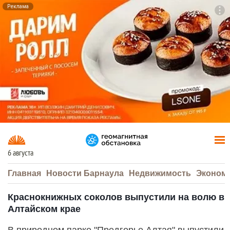
Реклама
To
F7
6 августа
Главная
Новости Барнаула
Недвижимость
Эконом
Краснокнижных соколов выпустили на волю в
Алтайском крае
В природном парке "Предгорье Алтая" выпустили