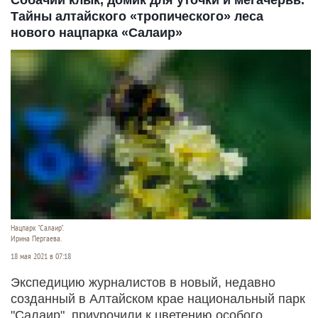
Тайны алтайского «тропического» леса
нового нацпарка «Салаир»
Нацпарк "Салаир".
Ирина Пергаева.
18 мая 2021 в 07:18
Экспедицию журналистов в новый, недавно
созданный в Алтайском крае национальный парк
"Салаир", приурочили к цветению особого