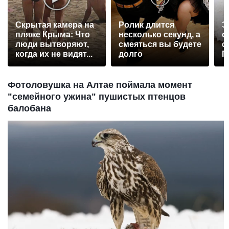
Скрытая камера на
Ролик длится
Э
пляже Крыма: Что
несколько секунд, а
о
люди вытворяют,
смеяться вы будете
с
когда их не видят...
долго
П
р
Фотоловушка на Алтае поймала момент
"семейного ужина" пушистых птенцов
балобана