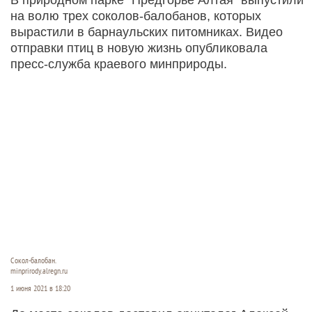
на волю трех соколов-балобанов, которых
вырастили в барнаульских питомниках. Видео
отправки птиц в новую жизнь опубликовала
пресс-служба краевого минприроды.
Сокол-балобан.
minprirody.alregn.ru
1 июня 2021 в 18:20