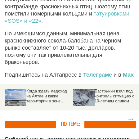
контрабанде краснокнихных птиц. Поэтому птиц
пометили номерными кольцами и
татуировками
«SOS» и «22»
.
По имеющимся данным, минимальная цена
краснокнижного сокола-балобана на черном
рынке составляет от 10-20 тыс. долларов,
поэтому они так привлекательны для
браконьеров.
Подпишитесь на Алтапресс в
Телеграме
и в
Max
Когда ждать ледоход
Бастрыкин взял под
на Алтае и какие
контроль ситуацию с
территории в зоне
10-летним сливом
риска
отходов на Алтае
ПО ТЕМЕ:
Собачий клык, домик для уточки и мегачервь.