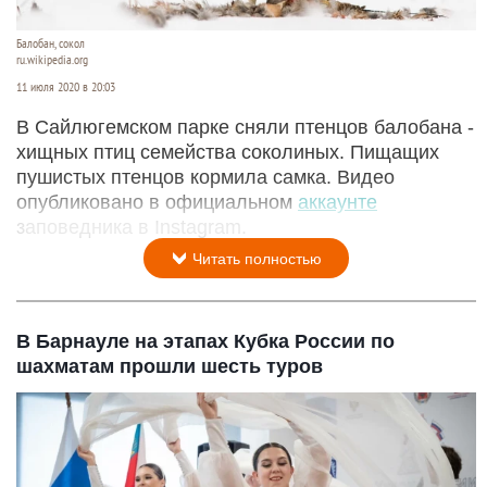
Балобан, сокол
ru.wikipedia.org
11 июля 2020 в 20:03
В Сайлюгемском парке сняли птенцов балобана -
хищных птиц семейства соколиных. Пищащих
пушистых птенцов кормила самка. Видео
опубликовано в официальном
аккаунте
заповедника в Instagram.
Читать полностью
В Барнауле на этапах Кубка России по
шахматам прошли шесть туров