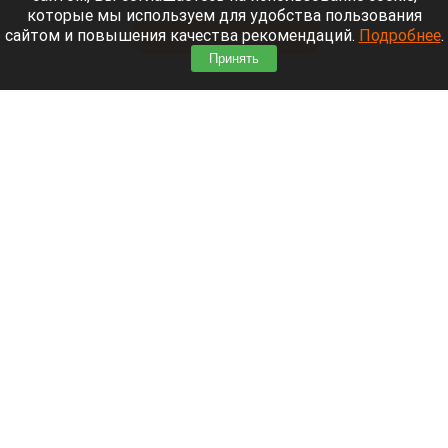
В России 6 августа произошел масштабный сбой.
которые мы используем для удобства пользования
сайтом и повышения качества рекомендаций.
Подробнее
.
Читать полностью
Принять
Екатерина Андреева отдыхает на Алтае на
вилле за 87 тысяч рублей в сутки. Видео
Екатерина Андреевна
Соцсети