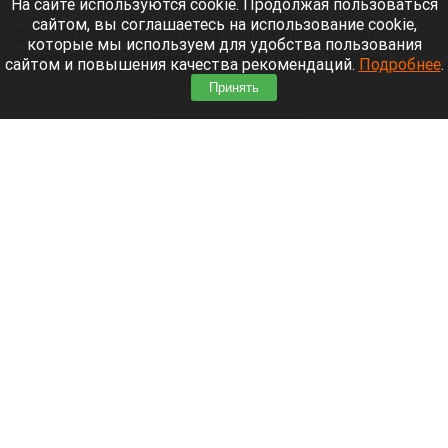
На сайте используются cookie. Продолжая пользоваться
сайтом, вы соглашаетесь на использование cookie,
В Горно-Алтайске перед судом предстанет
которые мы используем для удобства пользования
руководитель одной из автошкол: по версии
сайтом и повышения качества рекомендаций.
Подробнее
.
следствия, он присвоил деньги,
Принять
воспользовавшись полномочиями.
Читать полностью
Ларисе Долиной хотят предложить высокую
должность в вузе