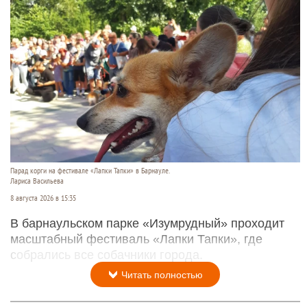
Парад корги на фестивале «Лапки Тапки» в Барнауле.
Лариса Васильева
8 августа 2026 в 15:35
В барнаульском парке «Изумрудный» проходит
масштабный фестиваль «Лапки Тапки», где
собрались все собачники города.
Читать полностью