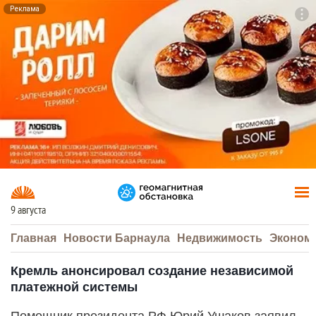
Реклама
To
F7
9 августа
Главная
Новости Барнаула
Недвижимость
Эконом
Кремль анонсировал создание независимой
платежной системы
Помощник президента РФ Юрий Ушаков заявил,