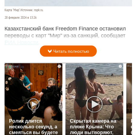
Карта "Мир". Источник: nspk.ru.
28 февраля 2024 в 13:26
Казахстанский банк Freedom Finance остановил
переводы с карт "Мир" из-за санкций, сообщает
РИА Новости
.
Читать полностью
i
i
Ролик длится
Скрытая камера на
Р
несколько секунд, а
пляже Крыма: Что
с
смеяться вы будете
люди вытворяют,
б