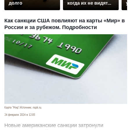
долго
когда их не видят...
у
Как санкции США повлияют на карты «Мир» в
России и за рубежом. Подробности
Карта "Мир". Источник: nspk.ru.
24 февраля 2024 в 12:05
Новые американские санкции затронули