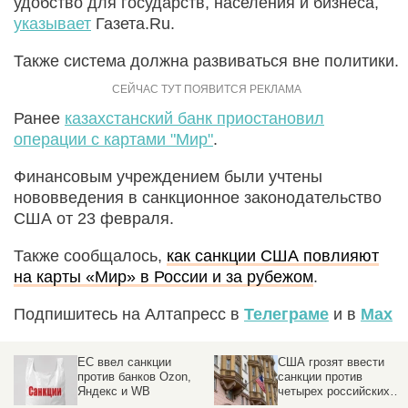
удобство для государств, населения и бизнеса,
указывает
Газета.Ru.
Также система должна развиваться вне политики.
Ранее
казахстанский банк приостановил
операции с картами "Мир"
.
Финансовым учреждением были учтены
нововведения в санкционное законодательство
США от 23 февраля.
Также сообщалось,
как санкции США повлияют
на карты «Мир» в России и за рубежом
.
Подпишитесь на Алтапресс в
Телеграме
и в
Max
ЕС ввел санкции
США грозят ввести
против банков Ozon,
санкции против
Яндекс и WB
четырех российских
банков