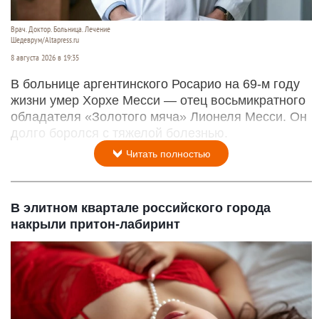
Врач. Доктор. Больница. Лечение
Шедеврум/Altapress.ru
8 августа 2026 в 19:35
В больнице аргентинского Росарио на 69-м году
жизни умер Хорхе Месси — отец восьмикратного
обладателя «Золотого мяча» Лионеля Месси. Он
долго боролся с тяжелой болезнью.
Читать полностью
В элитном квартале российского города
накрыли притон-лабиринт