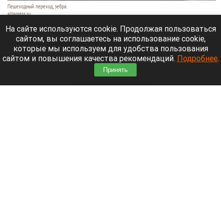
Пешеходный переход, зебра.
altapress.ru
7 августа 2026 в 21:55
На сайте используются cookie. Продолжая пользоваться
сайтом, вы соглашаетесь на использование cookie,
На пешеходном переходе от остановки
которые мы используем для удобства пользования
«Волгоградская» в сторону «Чижика» 7 августа
сайтом и повышения качества рекомендаций.
Подробнее
.
автомобиль сбил женщину и скрылся с места
Принять
происшествия.
Читать полностью
В Горный Алтай впервые приехала звезда
«Ворониных» Екатерина Волкова