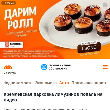
Реклама
To
F7
7 августа
а
Недвижимость
Экономика
Авто
Промышленность
Кремлевская парковка лимузинов попала на
видео
Несколько десятков припаркованных на