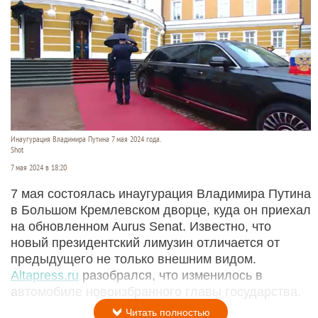
Инаугурация Владимира Путина 7 мая 2024 года.
Shot
7 мая 2024 в 18:20
7 мая состоялась инаугурация Владимира Путина
в Большом Кремлевском дворце, куда он приехал
на обновленном Aurus Senat. Известно, что
новый президентский лимузин отличается от
предыдущего не только внешним видом.
Altapress.ru
разобрался, что изменилось в
автомобиле новоизбранного главы государства.
Читать полностью