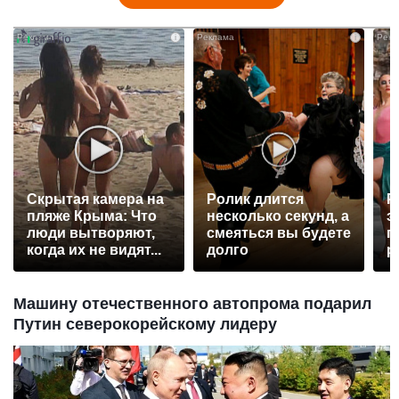
i
i
Скрытая камера на
Ролик длится
Р
пляже Крыма: Что
несколько секунд, а
э
люди вытворяют,
смеяться вы будете
п
когда их не видят...
долго
р
Машину отечественного автопрома подарил
Путин северокорейскому лидеру