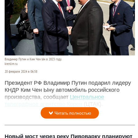
Владимир Путин и Ким Чен Ын в 2023 году.
krenlim.ru
20 февраля 2024 в 06:58
Президент РФ Владимир Путин подарил лидеру
КНДР Ким Чен Ыну автомобиль российского
производства, сообщает
Центральное
телеграфное агентство Кореи
(ЦТАК).
Читать полностью
Новый мост через реку Пивоварку планируют