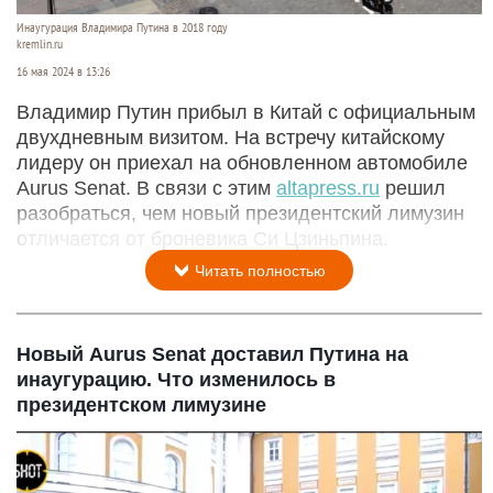
Инаугурация Владимира Путина в 2018 году
kremlin.ru
16 мая 2024 в 13:26
Владимир Путин прибыл в Китай с официальным
двухдневным визитом. На встречу китайскому
лидеру он приехал на обновленном автомобиле
Aurus Senat. В связи с этим
altapress.ru
решил
разобраться, чем новый президентский лимузин
отличается от броневика Си Цзиньпина.
Читать полностью
Новый Aurus Senat доставил Путина на
инаугурацию. Что изменилось в
президентском лимузине