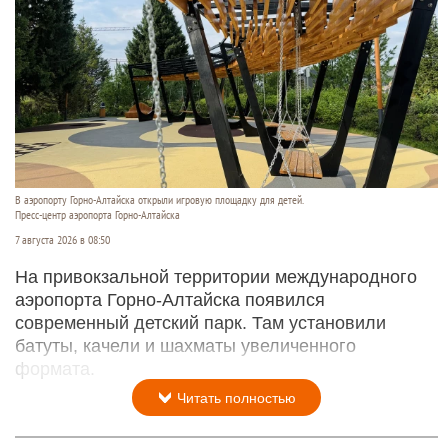
В аэропорту Горно-Алтайска открыли игровую площадку для детей.
Пресс-центр аэропорта Горно-Алтайска
7 августа 2026 в 08:50
На привокзальной территории международного
аэропорта Горно-Алтайска появился
современный детский парк. Там установили
батуты, качели и шахматы увеличенного
формата.
Читать полностью