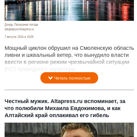
Дождь. Пасмурная погода
Шедеврум/Altapress.ru
7 августа 2026 в 10:05
Мощный циклон обрушил на Смоленскую область
ливни и шквальный ветер, что вынудило власти
ввести в регионе режим чрезвычайной ситуации
(ЧС) природного характера.
Читать полностью
Честный мужик. Altapress.ru вспоминает, за
что полюбили Михаила Евдокимова, и как
Алтайский край оплакивал его гибель