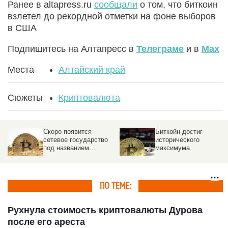
Ранее в altapress.ru
сообщали
о том, что биткоин
взлетел до рекордной отметки на фоне выборов
в США
Подпишитесь на Алтапресс в
Телеграме
и в
Max
Места
Алтайский край
Сюжеты
Криптовалюта
Скоро появится
Биткойн достиг
сетевое государство
исторического
под названием
максимума
«Судьба»
ПО ТЕМЕ:
Рухнула стоимость криптовалюты Дурова
после его ареста