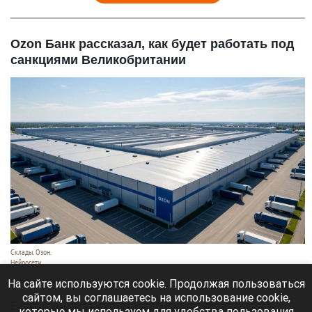
Ozon Банк рассказал, как будет работать под
санкциями Великобритании
Склады. Озон.
Нейросети
6 августа 2026 в 22:00
На сайте используются cookie. Продолжая пользоваться
сайтом, вы соглашаетесь на использование cookie,
Банк работает в стандартном режиме, и
которые мы используем для удобства пользования