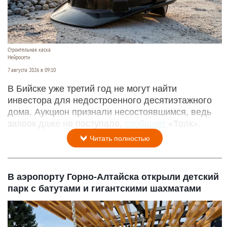
Строительная каска
Нейросети
7 августа 2026 в 09:10
В Бийске уже третий год не могут найти
инвестора для недостроенного десятиэтажного
дома. Аукцион признали несостоявшимся, ведь
заявок даже не поступало,
сообщает
«Толк».
Читать полностью
В аэропорту Горно-Алтайска открыли детский
парк с батутами и гигантскими шахматами