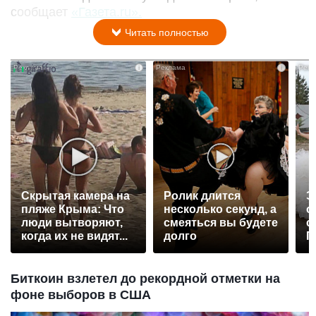
сообщает
«Газета.ru».
Читать полностью
i
i
Скрытая камера на
Ролик длится
Э
пляже Крыма: Что
несколько секунд, а
о
люди вытворяют,
смеяться вы будете
с
когда их не видят...
долго
П
р
Биткоин взлетел до рекордной отметки на
фоне выборов в США