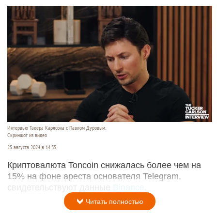
Интервью Такера Карлсона с Павлом Дуровым.
Скриншот из видео
25 августа 2024 в 14:35
Криптовалюта Toncoin снижалась более чем на
15% на фоне ареста основателя Telegram,
свидетельствуют данные
Binance
.
Читать полностью