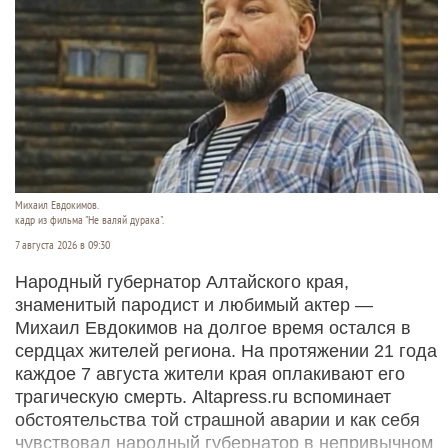
Михаил Евдокимов.
кадр из фильма "Не валяй дурака".
7 августа 2026 в 09:30
Народный губернатор Алтайского края,
знаменитый пародист и любимый актер —
Михаил Евдокимов на долгое время остался в
сердцах жителей региона. На протяжении 21 года
каждое 7 августа жители края оплакивают его
трагическую смерть. Altapress.ru вспоминает
обстоятельства той страшной аварии и как себя
чувствовал народный губернатор в непривычном