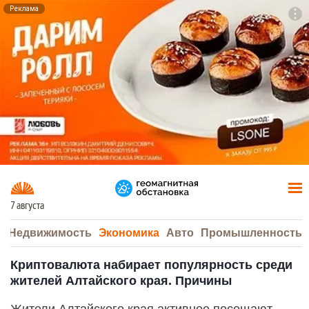
Реклама
To
F7
7 августа
а
Недвижимость
Экономика
Авто
Промышленность
Криптовалюта набирает популярность среди
жителей Алтайского края. Причины
Жители Алтайского края активнее посещают