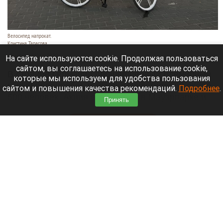
Велосипед напрокат.
Кристина Тарасова
10 августа 2026 в 09:30
На сайте используются cookie. Продолжая пользоваться
сайтом, вы соглашаетесь на использование cookie,
В столице Германии прошел первый Всемирный
которые мы используем для удобства пользования
голый велопробег, в котором участвовали около
сайтом и повышения качества рекомендаций.
Подробнее
.
500 человек. Акция стартовала в Мауэрпарке и
Принять
финишировала в правительственном квартале.
Читать полностью
Как зооуголок с курочками стал «Лесной
сказкой». Рассказываем историю
барнаульского зоопарка