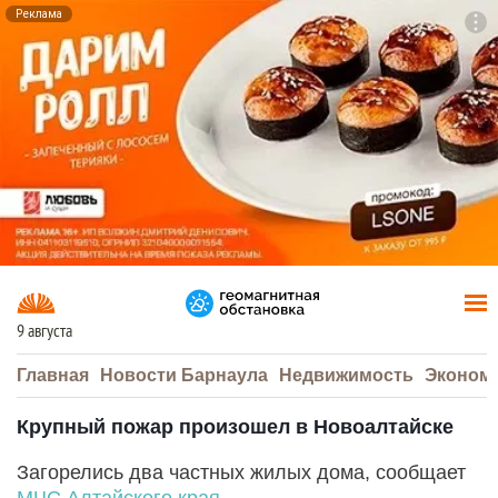
Реклама
To
F7
9 августа
Главная
Новости Барнаула
Недвижимость
Эконом
Крупный пожар произошел в Новоалтайске
Загорелись два частных жилых дома, сообщает
МЧС Алтайского края
.