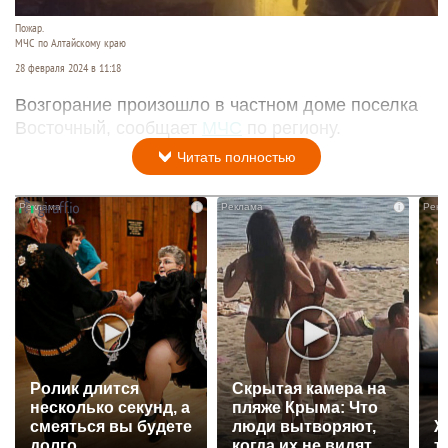
Пожар.
МЧС по Алтайскому краю
28 февраля 2024 в 11:18
Возгорание произошло в частном доме поселка
Восточный, сообщает
МЧС
по региону.
Читать полностью
i
i
Ролик длится
Скрытая камера на
несколько секунд, а
пляже Крыма: Что
смеяться вы будете
люди вытворяют,
Ж
долго
когда их не видят...
т