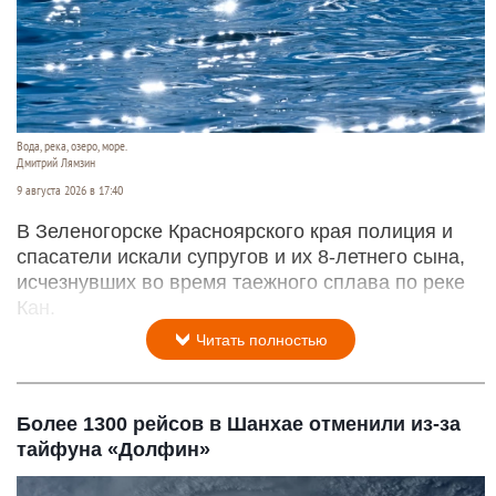
Вода, река, озеро, море.
Дмитрий Лямзин
9 августа 2026 в 17:40
В Зеленогорске Красноярского края полиция и
спасатели искали супругов и их 8-летнего сына,
исчезнувших во время таежного сплава по реке
Кан.
Читать полностью
Более 1300 рейсов в Шанхае отменили из-за
тайфуна «Долфин»