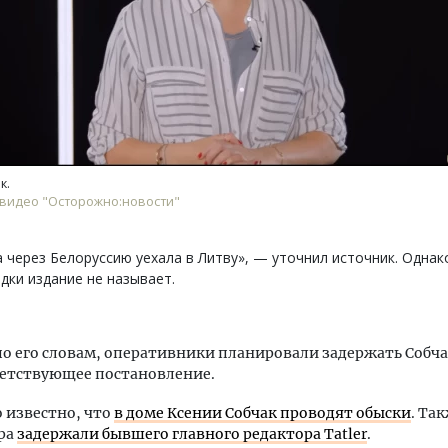
Ищем новые берега. Гендиректор
Архитектурный к
к.
«Жилищной инициативы» Юрий
земли. Мощение
 видео "Осторожно:новости"
Гатилов — о том, как девелоперу
плитами станови
оставаться на плаву, когда рынок
стандартом благ
штормит
 через Белоруссию уехала в Литву», — уточнил источник. Однак
СТРОИТЕЛЬСТВО
дки издание не называет.
СТРОИТЕЛЬСТВО
по его словам, оперативники планировали задержать Собчак
ветствующее постановление.
о известно, что
в доме Ксении Собчак проводят обыски
. Та
ра
задержали бывшего главного редактора Tatler
.