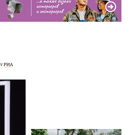
ет
РИА