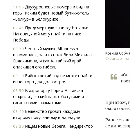
Двухуровневые номера и вид на
11:56
горы. Каким будет новый бутик-отель
«Белкур» в Белокурихе
Предсмертную записку Натальи
09:45
Наговицыной могут найти на пике
Победы
Честный мужик. Altapress.ru
Смелость архитектурных идей.
09:30
Ксения Собча
вспоминает, за что полюбили Михаила
Генеральный директор компании
Скриншот из
Евдокимова, и как Алтайский край
ЗИАС — об эстетике городов,
оплакивал его гибель
трендах в фасадах и развитии рынка
«Она
Бийск третий год не может найти
СТРОИТЕЛЬСТВО
09:10
поез
инвестора для долгостроя
В аэропорту Горно-Алтайска
08:50
открыли детский парк с батутами и
гигантскими шахматами
При этом, 
было соот
Бешенство грозит каждому
08:40
второму покусанному в Барнауле
Ранее стал
Ищем новые берега. Гендиректор
ее директо
08:30