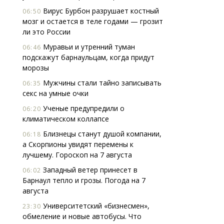
Вирус Бурбон разрушает костный
06:50
мозг и остается в теле годами — грозит
ли это России
Муравьи и утренний туман
06:46
подскажут барнаульцам, когда придут
морозы
Мужчины стали тайно записывать
06:35
секс на умные очки
Ученые предупредили о
06:20
климатическом коллапсе
Близнецы станут душой компании,
06:18
а Скорпионы увидят перемены к
лучшему. Гороскоп на 7 августа
Западный ветер принесет в
06:02
Барнаул тепло и грозы. Погода на 7
августа
Университетский «бизнесмен»,
23:30
обмеление и новые автобусы. Что