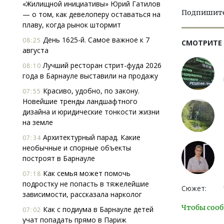
«Жилищной инициативы» Юрий Гатилов
Подпишитес
— о том, как девелоперу оставаться на
плаву, когда рынок штормит
День 1625-й. Самое важное к 7
08:25
СМОТРИТЕ
августа
Лучший ресторан стрит-фуда 2026
08:10
года в Барнауле выставили на продажу
Красиво, удобно, по закону.
07:55
Новейшие тренды ландшафтного
дизайна и юридические тонкости жизни
на земле
Архитектурный парад. Какие
07:34
необычные и спорные объекты
построят в Барнауле
Как семья может помочь
07:18
подростку не попасть в тяжелейшие
Сюжет:
зависимости, рассказала нарколог
Чтобы сооб
Как с подиума в Барнауле детей
07:02
учат попадать прямо в Париж