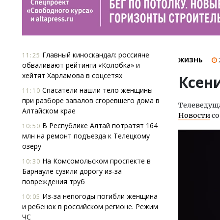
Главный киноскандал: россияне
11:25
ЖИЗНЬ
обваливают рейтинги «Колобка» и
хейтят Харламова в соцсетях
Ксен
Спасатели нашли тело женщины
11:10
при разборе завалов сгоревшего дома в
Телеведуща
Алтайском крае
Новости
со
В Республике Алтай потратят 164
10:50
млн на ремонт подъезда к Телецкому
озеру
На Комсомольском проспекте в
10:30
Барнауле сузили дорогу из-за
повреждения труб
Из-за непогоды погибли женщина
10:05
и ребенок в российском регионе. Режим
ЧС