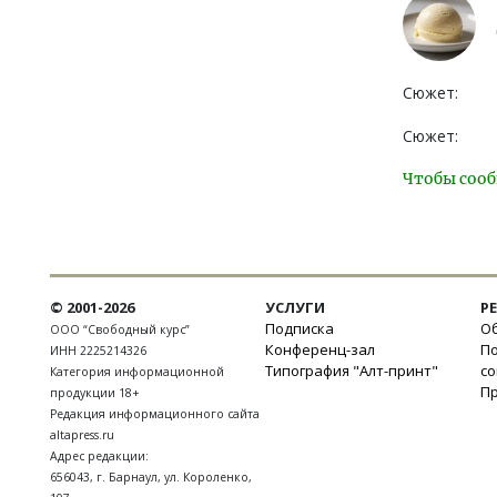
Сюжет:
Сюжет:
Чтобы сооб
© 2001-2026
УСЛУГИ
Р
Подписка
Об
ООО “Свободный курс”
Конференц-зал
П
ИНН 2225214326
Типография "Алт-принт"
с
Категория информационной
П
продукции 18+
Редакция информационного сайта
altapress.ru
Адрес редакции:
656043
,
г. Барнаул
,
ул. Короленко,