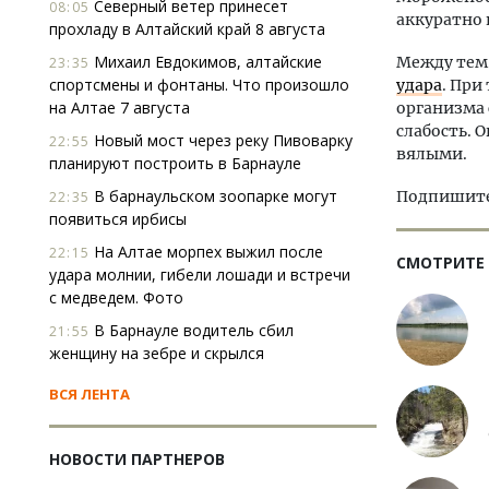
Северный ветер принесет
08:05
аккуратно
прохладу в Алтайский край 8 августа
Михаил Евдокимов, алтайские
Между те
23:35
спортсмены и фонтаны. Что произошло
удара
. При
на Алтае 7 августа
организма
слабость. 
Новый мост через реку Пивоварку
22:55
вялыми.
планируют построить в Барнауле
В барнаульском зоопарке могут
Подпишитес
22:35
появиться ирбисы
На Алтае морпех выжил после
22:15
СМОТРИТЕ
удара молнии, гибели лошади и встречи
с медведем. Фото
В Барнауле водитель сбил
21:55
женщину на зебре и скрылся
ВСЯ ЛЕНТА
НОВОСТИ ПАРТНЕРОВ