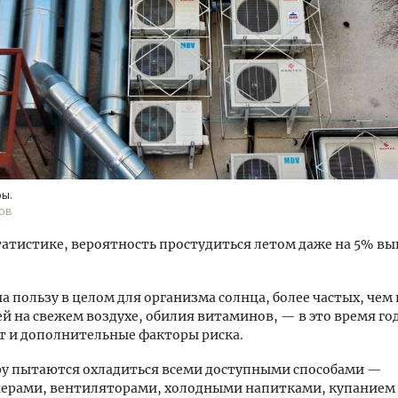
ость архитектурных идей.
Архитектурный код начин
еральный директор компании
земли. Мощение крупно
 — об эстетике городов,
плитами становится нов
ы.
дах в фасадах и развитии рынка
стандартом благоустрой
ов
ОИТЕЛЬСТВО
СТРОИТЕЛЬСТВО
татистике, вероятность простудиться летом даже на 5% вы
а пользу в целом для организма солнца, более частых, чем 
й на свежем воздухе, обилия витаминов, — в это время го
т и дополнительные факторы риска.
ру пытаются охладиться всеми доступными способами —
ерами, вентиляторами, холодными напитками, купанием