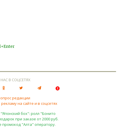
l+Enter
 НАС В СОЦСЕТЯХ
вопрос редакции
 рекламу на сайте и в соцсетях
 "Японский бох": ролл "Бонито
подарок при заказе от 2000 руб.
е промокод "Алта" оператору.