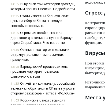
водоемах, 
Выделили три категории граждан,
14:05
которым повысят пенсии. Подробности
Стресс
Стали известны барнаульские
13:35
цены на сбор ребенка в школу и
Контрастны
способы сэкономить
спровоциро
Огромная пробка сковала
раскаленн
13:05
дорожное движение на пути в Барнаул
наоборот, 
через Старый мост. Что известно
функции.
Осенью некоторые школьники
12:35
Вирусы
отдохнут дольше, чем на зимних
праздниках
При этом в
Барнаульский производитель
12:05
инфекции, 
продавал маргарин под видом
бактерии,
сливочного масла
Источником
От хейта к криминалу: российский
11:35
выраженны
телеканал обратился в СК из-за угроз в
сторону режиссера и актера «Колобка»
Места 
Российские банки расширят
11:05