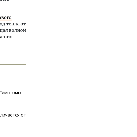
ового
од тепла от
щая волной
жения
 Симптомы
тличается от