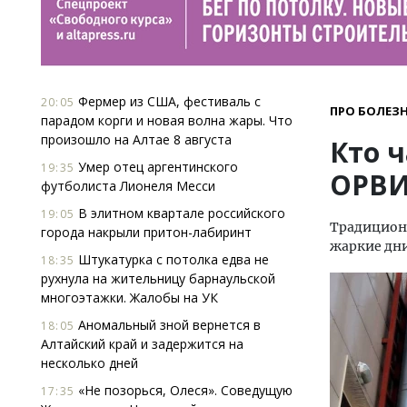
Фермер из США, фестиваль с
20:05
ПРО БОЛЕЗ
парадом корги и новая волна жары. Что
произошло на Алтае 8 августа
Кто 
Умер отец аргентинского
19:35
ОРВИ
футболиста Лионеля Месси
В элитном квартале российского
19:05
Традиционн
города накрыли притон-лабиринт
жаркие дни
Штукатурка с потолка едва не
18:35
рухнула на жительницу барнаульской
многоэтажки. Жалобы на УК
Аномальный зной вернется в
18:05
Алтайский край и задержится на
несколько дней
«Не позорься, Олеся». Соведущую
17:35