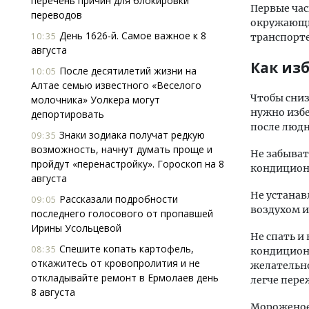
перечень причин для блокировки
Первые час
переводов
окружающих
День 1626-й. Самое важное к 8
10:35
транспорте
августа
Как из
После десятилетий жизни на
10:05
Алтае семью известного «Веселого
Чтобы сниз
молочника» Уолкера могут
нужно избе
депортировать
после людн
Знаки зодиака получат редкую
09:35
возможность, начнут думать проще и
Не забыват
пройдут «перенастройку». Гороскоп на 8
кондицион
августа
Не устана
Рассказали подробности
09:05
воздухом 
последнего голосового от пропавшей
Ирины Усольцевой
Не спать и
Спешите копать картофель,
08:35
кондицион
откажитесь от кровопролития и не
желательно
откладывайте ремонт в Ермолаев день
легче пере
8 августа
Мороженое 