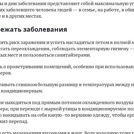
ы и дни заболевания представляют собой максимальную уг
 заболевшего человека людей — в семье, на работе, в об
 и в других местах.
бежать заболевания
ить риск заражения и успеть насладиться летом в полной 
гать переохлаждения, соблюдать элементарную гигиену 
ых мест и пользоваться санитайзерами.
ь о проветривании помещений, особенно при использова
еров.
вливать слишком большую разницу в температурах между
и кондиционерным.
 не находиться под прямым потоком охлажденного воздуха
ера; при переходе с жаркой улицы в кондиционируемое п
 накидывать на себя какую-то верхнюю одежду, чтобы ор
жил перепад.
есть маленькими кусочками в жару. Воду холодную тоже 