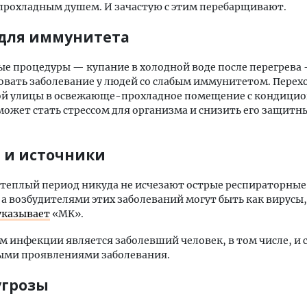
прохладным душем. И зачастую с этим перебарщивают.
 для иммунитета
е процедуры — купание в холодной воде после перегрева
вать заболевание у людей со слабым иммунитетом. Перехо
ой улицы в освежающе-прохладное помещение с кондицио
может стать стрессом для организма и снизить его защитн
 и источники
 теплый период никуда не исчезают острые респираторны
а возбудителями этих заболеваний могут быть как вирусы,
указывает
«МК».
 инфекции является заболевший человек, в том числе, и 
ми проявлениями заболевания.
угрозы