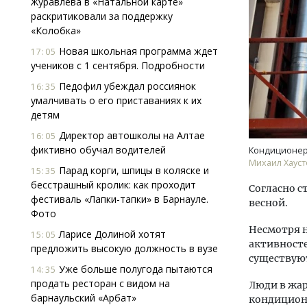
Журавлева в «Натальной карте»
раскритиковали за поддержку
«Колобка»
Новая школьная программа ждет
17:05
учеников с 1 сентября. Подробности
Педофил убеждал россиянок
16:35
умалчивать о его приставаниях к их
детям
Смел
Ген
Директор автошколы на Алтае
16:05
ЗИАС
фиктивно обучал водителей
Кондиционер
трен
Михаил Хауст
Парад корги, шпицы в коляске и
15:35
СТР
бесстрашный кролик: как проходит
Согласно с
фестиваль «Лапки-тапки» в Барнауле.
весной.
Фото
Несмотря н
Ларисе Долиной хотят
15:05
активносте
предложить высокую должность в вузе
существую
Уже больше полугода пытаются
14:35
продать ресторан с видом на
Люди в жа
барнаульский «Арбат»
кондицион