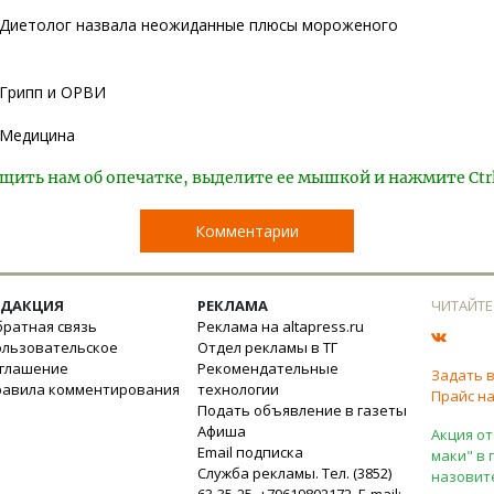
Диетолог назвала неожиданные плюсы мороженого
Грипп и ОРВИ
Медицина
щить нам об опечатке, выделите ее мышкой и нажмите Ctr
Комментарии
ЕДАКЦИЯ
РЕКЛАМА
ЧИТАЙТЕ
ратная связь
Реклама на altapress.ru
ользовательское
Отдел рекламы в ТГ
оглашение
Рекомендательные
Задать 
равила комментирования
технологии
Прайс на
Подать объявление в газеты
Афиша
Акция от
Email подписка
маки" в 
Служба рекламы. Тел. (3852)
назовит