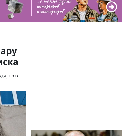
жару
иска
да, но в