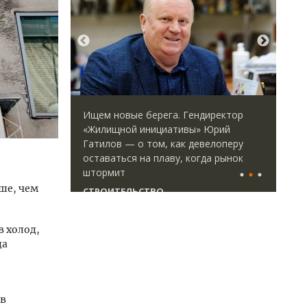
ается с
Ищем новые берега. Гендиректор
Сме
форматными
«Жилищной инициативы» Юрий
Ген
ым
Гатилов — о том, как девелоперу
ЗИА
ства
оставаться на плаву, когда рынок
тре
штормит
СТ
ше, чем
СТРОИТЕЛЬСТВО
в холод,
да
 в