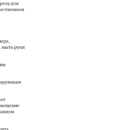
розу для
щественном
мере,
— мыть руки
нии
 наружным
 от
омещение
ганизм
пить