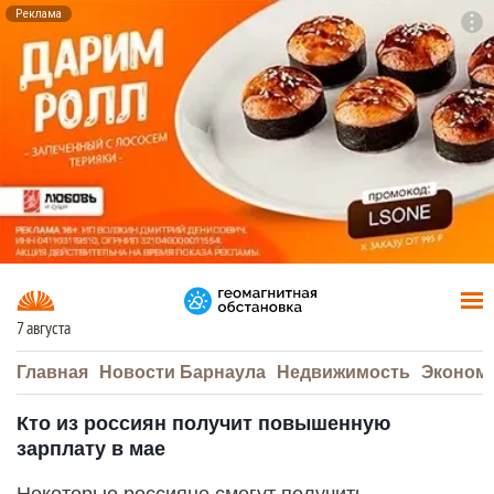
Реклама
To
F7
7 августа
Главная
Новости Барнаула
Недвижимость
Эконом
Кто из россиян получит повышенную
зарплату в мае
Некоторые россияне смогут получить