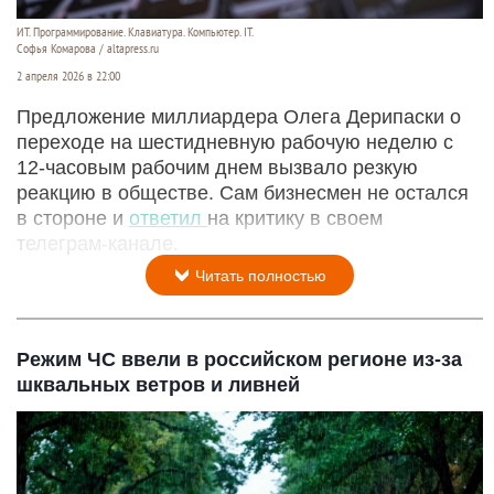
ИТ. Программирование. Клавиатура. Компьютер. IT.
Софья Комарова / altapress.ru
2 апреля 2026 в 22:00
Предложение миллиардера Олега Дерипаски о
переходе на шестидневную рабочую неделю с
12‑часовым рабочим днем вызвало резкую
реакцию в обществе. Сам бизнесмен не остался
в стороне и
ответил
на критику в своем
телеграм‑канале.
Читать полностью
Режим ЧС ввели в российском регионе из-за
шквальных ветров и ливней