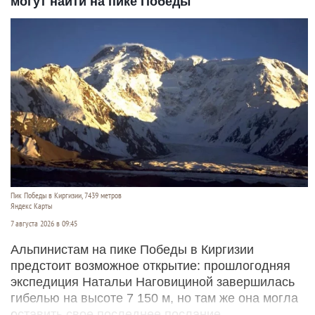
могут найти на пике Победы
Пик Победы в Киргизии, 7439 метров
Яндекс Карты
7 августа 2026 в 09:45
Альпинистам на пике Победы в Киргизии
предстоит возможное открытие: прошлогодняя
экспедиция Натальи Наговициной завершилась
гибелью на высоте 7 150 м, но там же она могла
оставить свое последнее послание.