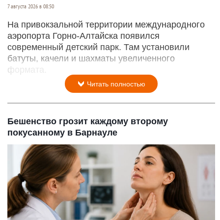
7 августа 2026 в 08:50
На привокзальной территории международного
аэропорта Горно-Алтайска появился
современный детский парк. Там установили
батуты, качели и шахматы увеличенного
формата.
Читать полностью
Бешенство грозит каждому второму
покусанному в Барнауле