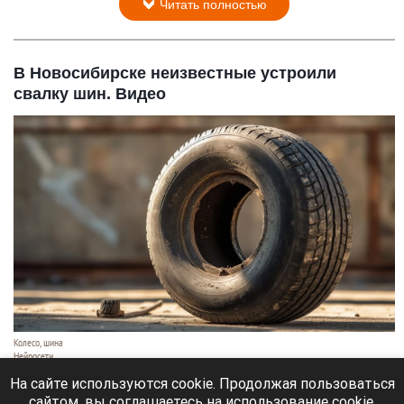
Читать полностью
В Новосибирске неизвестные устроили
свалку шин. Видео
Колесо, шина
Нейросети
6 августа 2026 в 22:20
На сайте используются cookie. Продолжая пользоваться
сайтом, вы соглашаетесь на использование cookie,