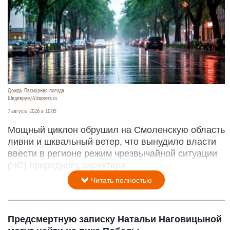
Дождь. Пасмурная погода
Шедеврум/Altapress.ru
7 августа 2026 в 10:05
Мощный циклон обрушил на Смоленскую область
ливни и шквальный ветер, что вынудило власти
ввести в регионе режим чрезвычайной ситуации
(ЧС) природного характера.
Читать полностью
Предсмертную записку Натальи Наговицыной