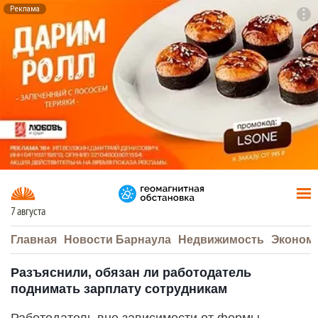
Реклама
To
F7
7 августа
Главная
Новости Барнаула
Недвижимость
Эконом
Разъяснили, обязан ли работодатель
поднимать зарплату сотрудникам
Работодатель вне зависимости от формы