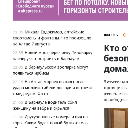
Михаил Евдокимов, алтайские
23:35
ЖИЗНЬ
спортсмены и фонтаны. Что произошло
на Алтае 7 августа
Кто 
Новый мост через реку Пивоварку
22:55
безо
планируют построить в Барнауле
дома
В барнаульском зоопарке могут
22:35
появиться ирбисы
На Алтае морпех выжил после
Читательн
22:15
удара молнии, гибели лошади и встречи
проверять
с медведем. Фото
отвечает з
освободит
В Барнауле водитель сбил
21:55
женщину на зебре и скрылся
Двухуровневые номера и вид на
11:56
горы. Каким будет новый бутик-отель