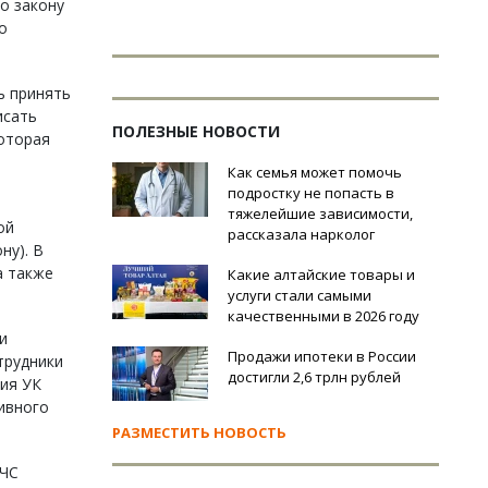
о закону
о
ь принять
исать
ПОЛЕЗНЫЕ НОВОСТИ
оторая
Как семья может помочь
подростку не попасть в
тяжелейшие зависимости,
ой
рассказала нарколог
ну). В
а также
Какие алтайские товары и
услуги стали самыми
качественными в 2026 году
и
Продажи ипотеки в России
трудники
достигли 2,6 трлн рублей
ия УК
ивного
РАЗМЕСТИТЬ НОВОСТЬ
МЧС