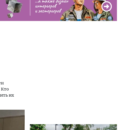
ен
 Кто
ить их