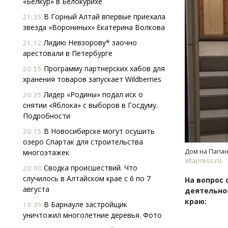
«Белкур» в Белокурихе
В Горный Алтай впервые приехала
21:35
звезда «Ворониных» Екатерина Волкова
Лидию Невзорову* заочно
21:12
арестовали в Петербурге
Программу партнерских хабов для
20:55
хранения товаров запускает Wildberries
Смел
Лидер «Родины» подал иск о
20:35
Ген
снятии «Яблока» с выборов в Госдуму.
ЗИАС
Подробности
трен
В Новосибирске могут осушить
20:15
СТР
озеро Спартак для строительства
Дом на Папан
многоэтажек
altapress.ru.
Сводка происшествий. Что
20:00
случилось в Алтайском крае с 6 по 7
На вопрос
августа
деятельно
краю:
В Барнауле застройщик
19:35
уничтожил многолетние деревья. Фото