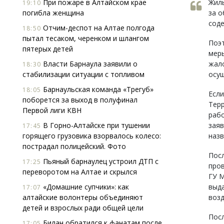
При пожаре в Алтайском крае
Жилы
19:10
погибла женщина
за о
сод
Отчим-деспот на Алтае полгода
18:50
пытал тесаком, черенком и шлангом
Поэт
пятерых детей
меры
Власти Барнаула заявили о
жало
18:30
стабилизации ситуации с топливом
осу
Барнаульская команда «Трегуб»
18:05
Если
поборется за выход в полуфинал
Тер
Первой лиги КВН
рабо
В Горно-Алтайске при тушении
заяв
17:45
горящего грузовика взорвалось колесо:
назв
пострадал полицейский. Фото
Посл
Пьяный барнаулец устроил ДТП с
17:25
пров
переворотом на Алтае и скрылся
ГУ М
«Домашние супчики»: как
выд
17:07
алтайские волонтеры объединяют
возд
детей и взрослых ради общей цели
Посл
Билан обратился к фанатам после
17:05