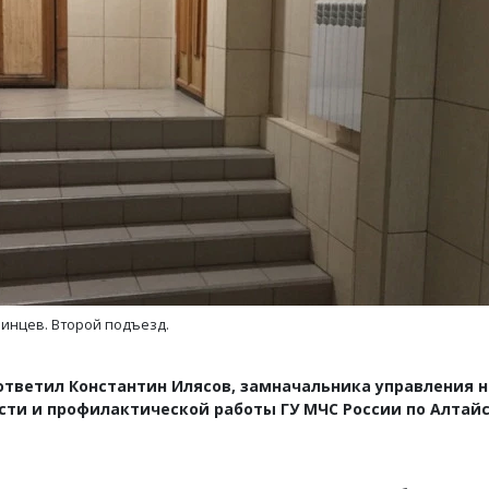
ость архитектурных идей.
Ищем новые берега. Ген
еральный директор компании
«Жилищной инициативы»
 — об эстетике городов,
Гатилов — о том, как де
дах в фасадах и развитии рынка
оставаться на плаву, ког
штормит
ОИТЕЛЬСТВО
СТРОИТЕЛЬСТВО
инцев. Второй подъезд.
 ответил Константин Илясов, замначальника управления 
сти и профилактической работы ГУ МЧС России по Алтай