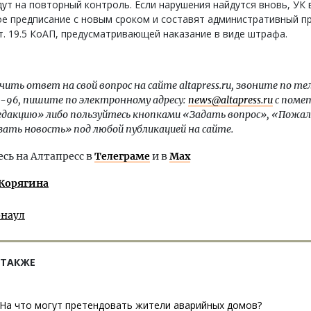
ут на повторный контроль. Если нарушения найдутся вновь, УК
е предписание с новым сроком и составят административный п
т. 19.5 КоАП, предусматривающей наказание в виде штрафа.
ить ответ на свой вопрос на сайте altapress.ru, звоните по те
1-96, пишите по электронному адресу:
news@altapress.ru
с поме
редакцию» либо пользуйтесь кнопками «Задать вопрос», «Пожа
зать новость» под любой публикацией на сайте.
ь на Алтапресс в
Телеграме
и в
Max
 Корягина
рнаул
 ТАКЖЕ
На что могут претендовать жители аварийных домов?