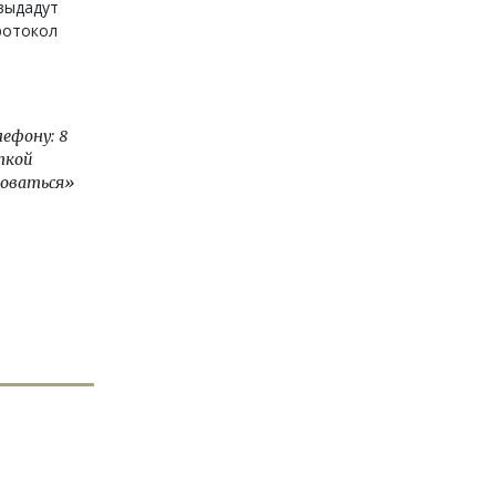
 выдадут
ротокол
лефону: 8
ткой
ловаться»