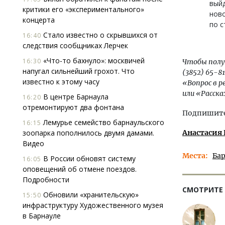
выйд
критики его «экспериментального»
ново
концерта
по с
Стало известно о скрывшихся от
16:40
следствия сообщниках Лерчек
«Что-то бахнуло»: москвичей
16:30
Чтобы получ
напугал сильнейший грохот. Что
(3852) 65-8
известно к этому часу
«Вопрос в 
или «Расска
В центре Барнаула
16:20
отремонтируют два фонтана
Подпишитес
Лемурье семейство барнаульского
16:15
зоопарка пополнилось двумя дамами.
Анастасия
Видео
Места
Ба
В России обновят систему
16:05
оповещений об отмене поездов.
Подробности
СМОТРИТЕ
Обновили «хранительскую»
15:50
инфраструктуру Художественного музея
в Барнауле