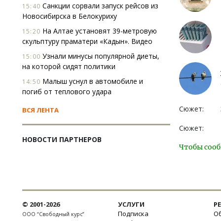
Санкции сорвали запуск рейсов из
15:40
Новосибирска в Белокуриху
На Алтае установят 39-метровую
15:20
скульптуру праматери «Кадын». Видео
Узнали минусы популярной диеты,
15:00
на которой сидят политики
Малыш уснул в автомобиле и
14:50
погиб от теплового удара
Сюжет:
ВСЯ ЛЕНТА
Сюжет:
НОВОСТИ ПАРТНЕРОВ
Чтобы сооб
© 2001-2026
УСЛУГИ
Р
Подписка
Об
ООО “Свободный курс”