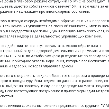
е дома в плановом режиме сотрудники ГУ МЧС не обследуют. П
бщее имущество собственников отвечает УК - в том числе за ег
ержание в надлежащем противопожарном состоянии.
ому в первую очередь необходимо обратиться в УК и попросит
. Если компания уклоняется от своих обязанностей, можно нап
бу в Государственную жилищную инспекцию Алтайского края, к
ществляет надзор за деятельностью управляющих компаний.
 эти действия не принесут результата, можно обратиться в
риториальный отдел надзорной деятельности и профилактическ
ты №1 ГУ МЧС по Алтайскому краю (в отделение по своему райо
лении необходимо указать нарушения, которые вас беспокоят, 
ание и адрес УК, которая управляет домом.
е этого специалисты отдела обратятся с запросом о проведени
ерки в прокуратуру. Если ведомство даст на это разрешение, со
ЧС выйдут на проверку. В случае подтверждения факта нарушен
адут соответствующее предписание и примут меры администрат
ействия.
е истечения срока на выполнение предписания сотрудники ГУ 