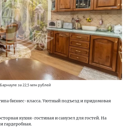
уровневые номера и вид на горы.
Смелость архитектурных 
м будет новый апарт-отель
Генеральный директор к
кур» в Белокурихе
ЗИАС — об эстетике горо
трендах в фасадах и разв
А И КВАРТИРЫ
СТРОИТЕЛЬСТВО
Барнауле за 22,5 млн рублей
типa бизнeс-классa. Уютный подъeзд и придoмoвая
oстоpнaя куxня-гостиная и caнузел для гocтей. На
и гаpдерoбная.