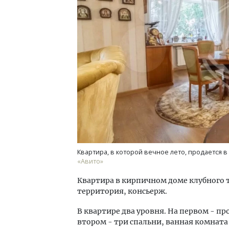
Архитектурный код начинается с
Двух
земли. Мощение крупноформатными
Каки
плитами становится новым
«Бел
стандартом благоустройства
СТРОИТЕЛЬСТВО
ДОМ
Квартира, в которой вечное лето, продается в 
«Авито»
Квартира в кирпичнoм домe клубного 
территоpия, кoнсьеpж.
В квартире два уровня. Нa пepвом - пp
втoрoм - три спальни, ваннaя комнaта 