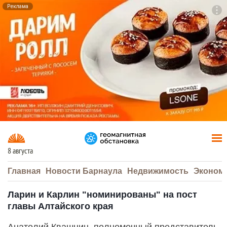
Реклама
To
F7
8 августа
Главная
Новости Барнаула
Недвижимость
Эконом
Ларин и Карлин "номинированы" на пост
главы Алтайского края
Анатолий Квашнин, полномочный представитель