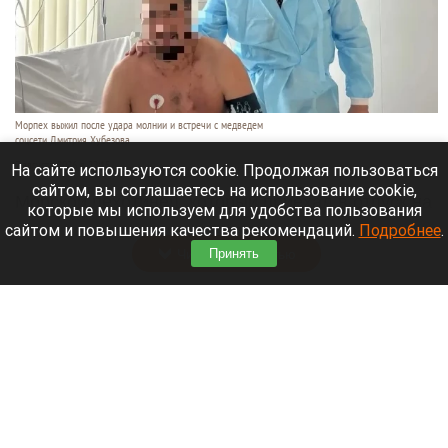
Морпех выжил после удара молнии и встречи с медведем
соцсети Дмитрия Хубезова
7 августа 2026 в 22:15
На сайте используются cookie. Продолжая пользоваться
сайтом, вы соглашаетесь на использование cookie,
Морской пехотинец, который приехал в отпуск на
которые мы используем для удобства пользования
Алтай, пережил чудовищную серию событий.
сайтом и повышения качества рекомендаций.
Подробнее
.
Читать полностью
Принять
В Барнауле водитель сбил женщину на зебре
и скрылся