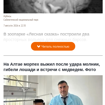
Ирбисы.
Сайлюгемский национальный парк
7 августа 2026 в 22:35
В зоопарке «Лесная сказка» построили два
просторных вольера для снежных барсов.
Читать полностью
На Алтае морпех выжил после удара молнии,
гибели лошади и встречи с медведем. Фото