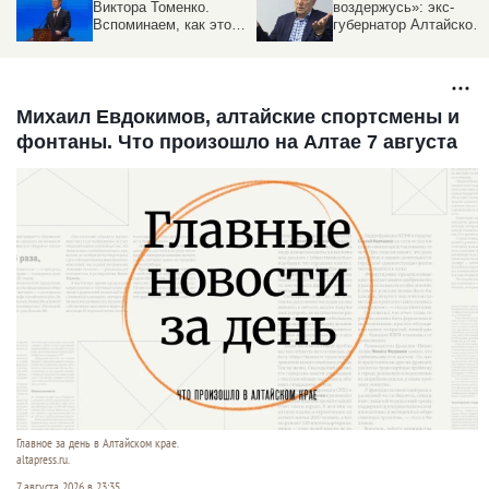
Виктора Томенко.
воздержусь»: экс-
Вспоминаем, как это
губернатор Алтайского
было
края рассказал о
планах и пенсионной
реформе
Михаил Евдокимов, алтайские спортсмены и
фонтаны. Что произошло на Алтае 7 августа
Главное за день в Алтайском крае.
altapress.ru.
7 августа 2026 в 23:35