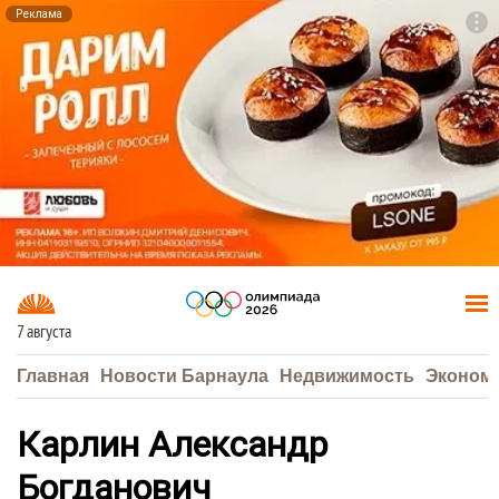
Реклама
To
F7
7 августа
Главная
Новости Барнаула
Недвижимость
Эконом
Карлин Александр
Богданович