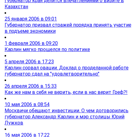
Губернатор края делится впечатлениями о визите в
Казахстан
25 января 2006 в 09:01
Губернатор призвал стражей порядка принять участие
в подъеме экономики
1 февраля 2006 в 09:20
Карлин мягко прошелся по политике
5 апреля 2006 в 17:23
Карлин сорвал овации. Доклад о проделанной работе
губернатор сдал на "удовлетворительно"
26 апреля 2006 в 15:33
Как же нам в себя не верить, если в нас верит Греф?!
10 мая 2006 в 08:54
Москвичи обещают инвестиции. О чем договорились
губернатор Александр Карлин и мэр столицы Юрий
Лужков
16 мая 2006 в 17:22