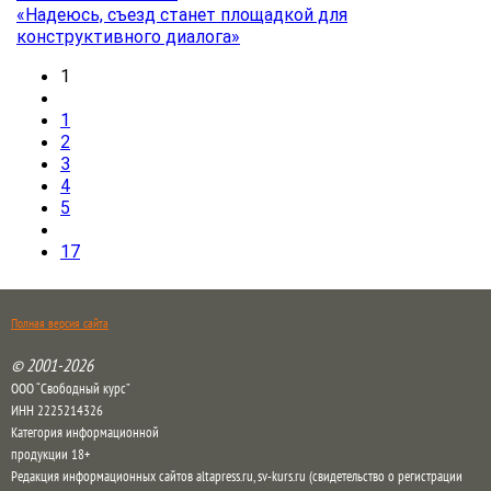
«Надеюсь, съезд станет площадкой для
конструктивного диалога»
1
1
2
3
4
5
17
Полная версия сайта
© 2001-2026
ООО “Свободный курс”
ИНН 2225214326
Категория информационной
продукции 18+
Редакция информационных сайтов altapress.ru, sv-kurs.ru (свидетельство о регистрации