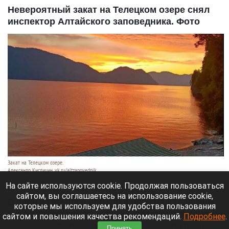
Невероятный закат на Телецком озере снял
инспектор Алтайского заповедника. Фото
Закат на Телецком озере.
Александр Кислицин, vk.ru/altzapovednik
9 августа 2026 в 15:05
На сайте используются cookie. Продолжая пользоваться
сайтом, вы соглашаетесь на использование cookie,
В один из вечеров августа в небе над Телецким
которые мы используем для удобства пользования
озером разыгралось настоящее представление:
сайтом и повышения качества рекомендаций.
Подробнее
.
—разные оттенки оранжево-красного на фоне
Принять