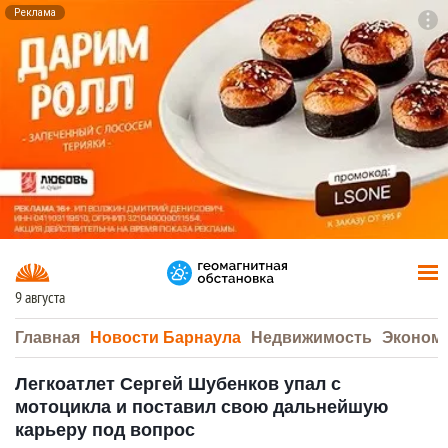
Реклама
To
F7
9 августа
Главная
Новости Барнаула
Недвижимость
Эконом
Легкоатлет Сергей Шубенков упал с
мотоцикла и поставил свою дальнейшую
карьеру под вопрос