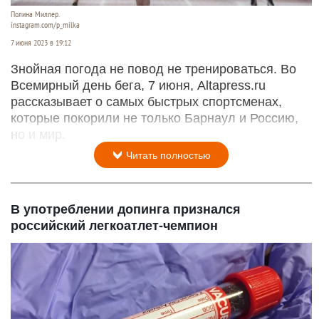
Полина Миллер.
instagram.com/p_milka
7 июня 2023 в 19:12
Знойная погода не повод не тренироваться. Во
Всемирный день бега, 7 июня, Altapress.ru
рассказывает о самых быстрых спортсменах,
которые покорили не только Барнаул и Россию,
но и мир.
Читать полностью
В употреблении допинга признался
российский легкоатлет-чемпион