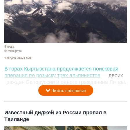
В горах.
04.mchs.gov.ru
9 августа 2026 в 16:05
В горах Кыргызстана продолжается поисковая
операция по розыску трех альпинистов
— двоих
граждан Белоруссии и одного гражданина Литвы.
Читать полностью
Известный диджей из России пропал в
Таиланде