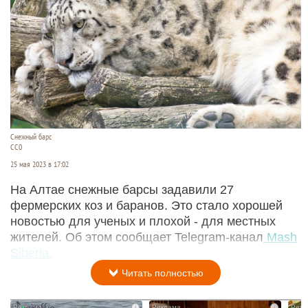
Снежный барс
СС0
25 мая 2023 в 17:02
На Алтае снежные барсы задавили 27
фермерских коз и баранов. Это стало хорошей
новостью для ученых и плохой - для местных
жителей. Об этом сообщает Telegram-канал
Mash
Siberia.
Читать полностью
i
i