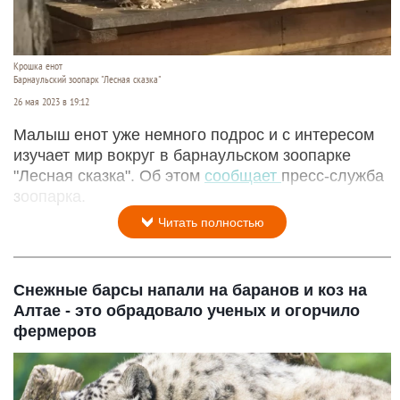
Крошка енот
Барнаульский зоопарк "Лесная сказка"
26 мая 2023 в 19:12
Малыш енот уже немного подрос и с интересом
изучает мир вокруг в барнаульском зоопарке
"Лесная сказка". Об этом
сообщает
пресс-служба
зоопарка.
Читать полностью
Снежные барсы напали на баранов и коз на
Алтае - это обрадовало ученых и огорчило
фермеров