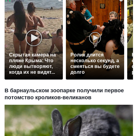
Скрытая камера на
Ролик длится
К
пляже Крыма: Что
несколько секунд, а
о
люди вытворяют,
смеяться вы будете
о
когда их не видят...
долго
р
В барнаульском зоопарке получили первое
потомство кроликов-великанов