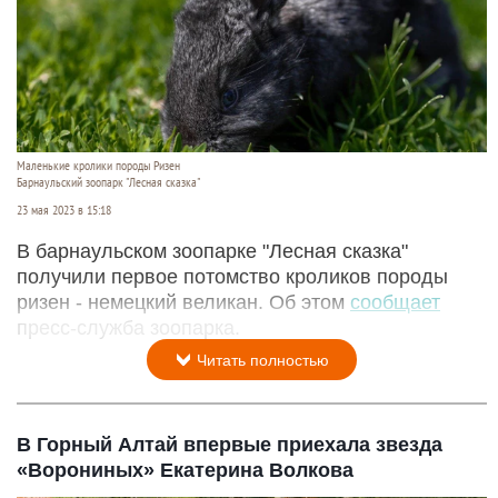
Маленькие кролики породы Ризен
Барнаульский зоопарк "Лесная сказка"
23 мая 2023 в 15:18
В барнаульском зоопарке "Лесная сказка"
получили первое потомство кроликов породы
ризен - немецкий великан. Об этом
сообщает
пресс-служба зоопарка.
Читать полностью
В Горный Алтай впервые приехала звезда
«Ворониных» Екатерина Волкова