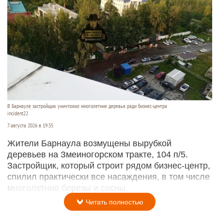
В Барнауле застройщик уничтожил многолетние деревья ради бизнес-центра
incident22
7 августа 2026 в 19:35
Жители Барнаула возмущены вырубкой
деревьев на Змеиногорском тракте, 104 п/5.
Застройщик, который строит рядом бизнес-центр,
спилил практически все насаждения, в том числе
многолетние березы и сосны.
Читать полностью