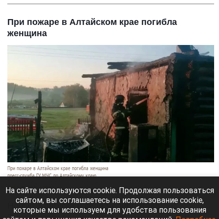
При пожаре в Алтайском крае погибла
женщина
При пожаре в Алтайском крае погибла женщина
пресс-служба ГУ МЧС по Алтайскому краю
7 августа 2026 в 19:10
На сайте используются cookie. Продолжая пользоваться
сайтом, вы соглашаетесь на использование cookie,
Ночью 7 августа в селе Чернопятово
которые мы используем для удобства пользования
Павловского района загорелся частный дом.