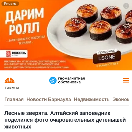
Реклама
To
F7
7 августа
Главная
Новости Барнаула
Недвижимость
Эконом
Лесные зверята. Алтайский заповедник
поделился фото очаровательных детенышей
животных