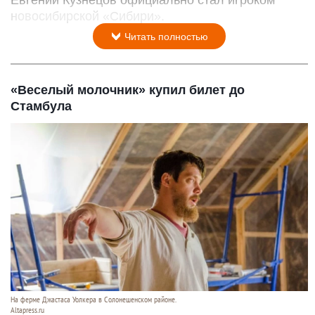
новосибирской «Сибири».
Читать полностью
«Веселый молочник» купил билет до
Стамбула
На ферме Джастаса Уолкера в Солонешенском районе.
Altapress.ru