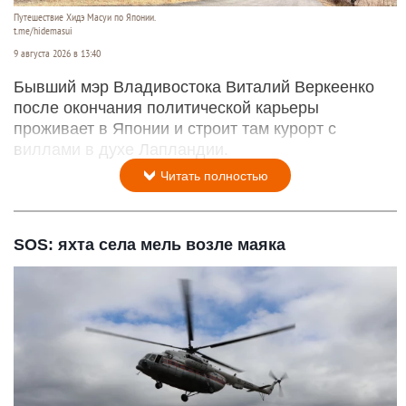
Путешествие Хидэ Масуи по Японии.
t.me/hidemasui
9 августа 2026 в 13:40
Бывший мэр Владивостока Виталий Веркеенко
после окончания политической карьеры
проживает в Японии и строит там курорт с
виллами в духе Лапландии.
Читать полностью
SOS: яхта села мель возле маяка