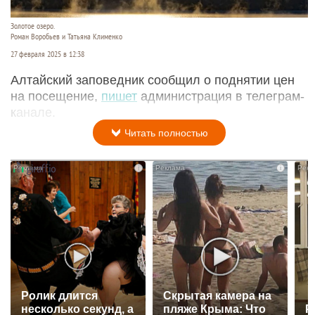
Золотое озеро.
Роман Воробьев и Татьяна Клименко
27 февраля 2025 в 12:38
Алтайский заповедник сообщил о поднятии цен
на посещение,
пишет
администрация в телеграм-
канале.
Читать полностью
i
i
Ролик длится
Скрытая камера на
несколько секунд, а
пляже Крыма: Что
Р