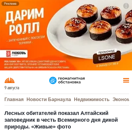
Реклама
To
F7
9 августа
Главная
Новости Барнаула
Недвижимость
Эконом
Лесных обитателей показал Алтайский
заповедник в честь Всемирного дня дикой
природы. «Живые» фото