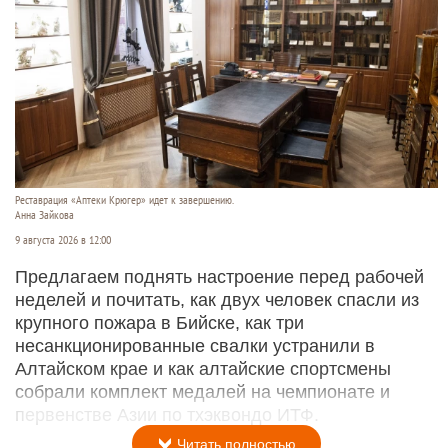
Реставрация «Аптеки Крюгер» идет к завершению.
Анна Зайкова
9 августа 2026 в 12:00
Предлагаем поднять настроение перед рабочей
неделей и почитать, как двух человек спасли из
крупного пожара в Бийске, как три
несанкционированные свалки устранили в
Алтайском крае и как алтайские спортсмены
собрали комплект медалей на чемпионате и
первенстве Азии по тхэквондо ИТФ.
Читать полностью