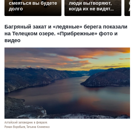
смеяться вы будете
люди вытворяют,
б
долго
когда их не видят...
д
Багряный закат и «ледяные» берега показали
на Телецком озере. «Прибрежные» фото и
видео
Алтайский заповедник в феврале.
Роман Воробьев, Татьяна Клименко