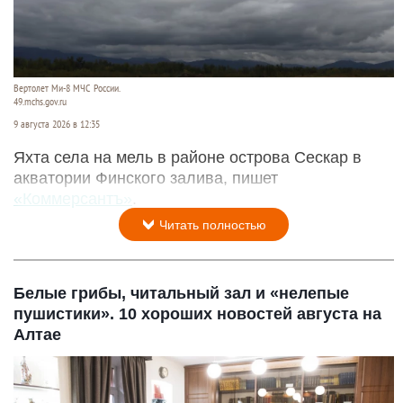
Вертолет Ми-8 МЧС России.
49.mchs.gov.ru
9 августа 2026 в 12:35
Яхта села на мель в районе острова Сескар в
акватории Финского залива, пишет
«Коммерсантъ»
.
Читать полностью
Белые грибы, читальный зал и «нелепые
пушистики». 10 хороших новостей августа на
Алтае