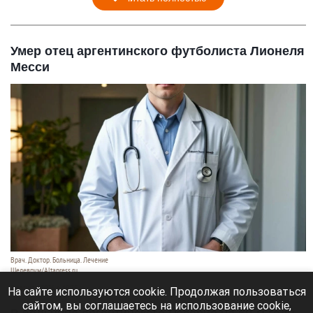
Умер отец аргентинского футболиста Лионеля
Месси
Врач. Доктор. Больница. Лечение
Шедеврум/Altapress.ru
8 августа 2026 в 19:35
На сайте используются cookie. Продолжая пользоваться
сайтом, вы соглашаетесь на использование cookie,