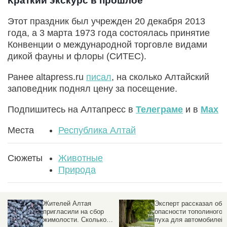
Краткий экскурс в прошлое
Этот праздник был учрежден 20 декабря 2013
года, а 3 марта 1973 года состоялась принятие
Конвенции о международной торговле видами
дикой фауны и флоры (СИТЕС).
Ранее altapress.ru
писал
, на сколько Алтайский
заповедник поднял цену за посещение.
Подпишитесь на Алтапресс в
Телеграме
и в
Max
Места
Республика Алтай
Сюжеты
Животные
Природа
Эксперт рассказал об
В Барнауле дерево
опасности тополиного
упало на машину
пуха для автомобилей