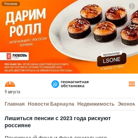
Реклама
To
F7
9 августа
Главная
Новости Барнаула
Недвижимость
Эконом
Лишиться пенсии с 2023 года рискуют
россияне
Пенсионный фонд и Фонд социального