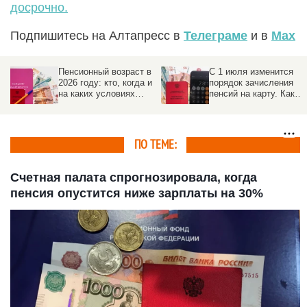
досрочно.
Подпишитесь на Алтапресс в
Телеграме
и в
Max
Пенсионный возраст в
С 1 июля изменится
2026 году: кто, когда и
порядок зачисления
на каких условиях
пенсий на карту. Как
выходит на
избежать задержек
заслуженный отдых
ПО ТЕМЕ:
Счетная палата спрогнозировала, когда
пенсия опустится ниже зарплаты на 30%