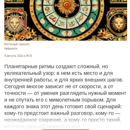
Восточный гороскоп.
Нейросети
8 августа 2026 в 09:35
Планетарные ритмы создают сложный, но
увлекательный узор: в нем есть место и для
внутренней работы, и для ярких внешних шагов.
Сегодня многое зависит не от скорости, а от
точности — от умения разглядеть нужный момент
и не спутать его с мимолетным порывом. Для
каждого знака этот день готовит свой сценарий:
кому‑то предстоит важный разговор, кому‑то —
неожиданное озарение, а кому‑то просто тихий,
но очень ценный момент покоя.