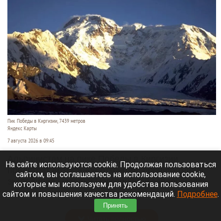
Пик Победы в Киргизии, 7439 метров
Яндекс Карты
7 августа 2026 в 09:45
Альпинистам на пике Победы в Киргизии
На сайте используются cookie. Продолжая пользоваться
предстоит возможное открытие: прошлогодняя
сайтом, вы соглашаетесь на использование cookie,
экспедиция Натальи Наговициной завершилась
которые мы используем для удобства пользования
гибелью на высоте 7 150 м, но там же она могла
сайтом и повышения качества рекомендаций.
Подробнее
.
оставить свое последнее послание.
Принять
Читать полностью