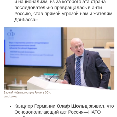
и национализм, из-за которого эта страна
последовательно превращалась в анти-
Россию, став прямой угрозой нам и жителям
Донбасса».
Василий Небензя, постпред России в ООН.
ouncil.gov.ru
Канцлер Германии
Олаф Шольц
заявил, что
Основополагающий акт Россия—НАТО