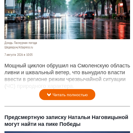
Дождь. Пасмурная погода
Шедеврум/Altapress.ru
7 августа 2026 в 10:05
Мощный циклон обрушил на Смоленскую область
ливни и шквальный ветер, что вынудило власти
ввести в регионе режим чрезвычайной ситуации
(ЧС) природного характера.
Читать полностью
Предсмертную записку Натальи Наговицыной
могут найти на пике Победы