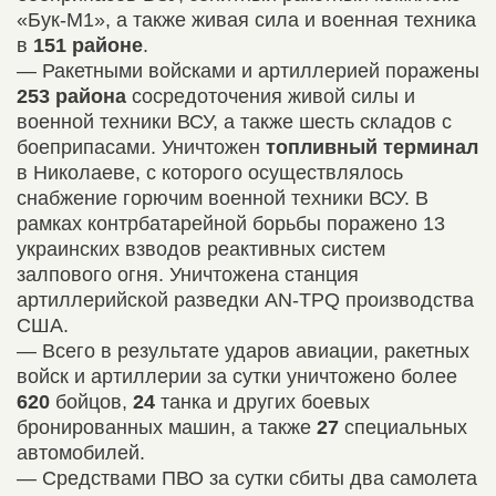
«Бук-М1», а также живая сила и военная техника
в
151 районе
.
— Ракетными войсками и артиллерией поражены
253 района
сосредоточения живой силы и
военной техники ВСУ, а также шесть складов с
боеприпасами. Уничтожен
топливный терминал
в Николаеве, с которого осуществлялось
снабжение горючим военной техники ВСУ. В
рамках контрбатарейной борьбы поражено 13
украинских взводов реактивных систем
залпового огня. Уничтожена станция
артиллерийской разведки AN-TPQ производства
США.
— Всего в результате ударов авиации, ракетных
войск и артиллерии за сутки уничтожено более
620
бойцов,
24
танка и других боевых
бронированных машин, а также
27
специальных
автомобилей.
— Средствами ПВО за сутки сбиты два самолета