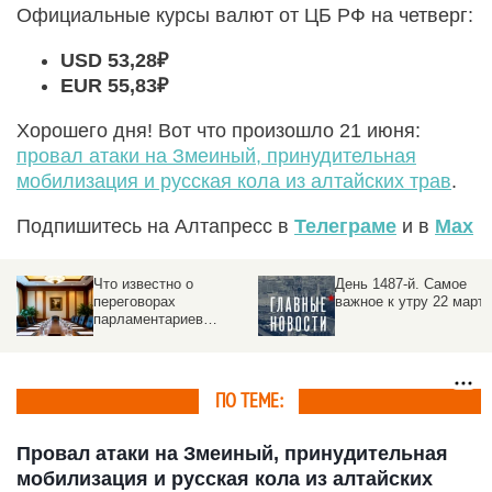
Официальные курсы валют от ЦБ РФ на четверг:
USD 53,28₽
EUR 55,83
₽
Хорошего дня! Вот что произошло 21 июня:
провал атаки на Змеиный, принудительная
мобилизация и русская кола из алтайских трав
.
Подпишитесь на Алтапресс в
Телеграме
и в
Max
День 1487-й. Самое
День 1473-й. Самое
важное к утру 22 марта
важное к утру 8 марта
ое
ПО ТЕМЕ:
Провал атаки на Змеиный, принудительная
мобилизация и русская кола из алтайских