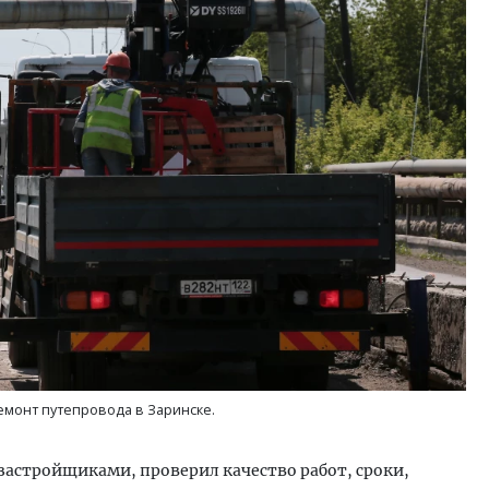
ость архитектурных идей.
Архитектурный код начин
еральный директор компании
земли. Мощение крупно
 — об эстетике городов,
плитами становится нов
дах в фасадах и развитии рынка
стандартом благоустрой
ОИТЕЛЬСТВО
СТРОИТЕЛЬСТВО
емонт путепровода в Заринске.
застройщиками, проверил качество работ, сроки,