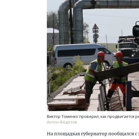
Двухуровневые номера и вид на горы.
Смел
Каким будет новый апарт-отель
Ген
«Белкур» в Белокурихе
ЗИАС
трен
ДОМА И КВАРТИРЫ
СТР
Виктор Томенко проверил, как продвигается р
Антон Федотов
На площадках губернатор пообщался с 