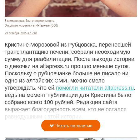
Взаимопомощь, благотворительность.
Открытые источники в Интернете (СС0)
29 октября 2015 в 15:40
Кристине Морозовой из Рубцовска, перенесшей
трансплантацию печени, собрали необходимую
сумму для реабилитации. После выхода истории
о девочки на altapress.ru прошло меньше суток.
Поскольку о рубцовчанке больше не писало ни
одно из алтайских СМИ, можно смело
утверждать, что ей
помогли читатели altapress.ru
,
ведь на момент публикации для Кристины было
собрано всего 100 рублей. Редакция сайта
выражает благодарность всем, кто не остался
равнодушным к этой истории.
Читать полностью