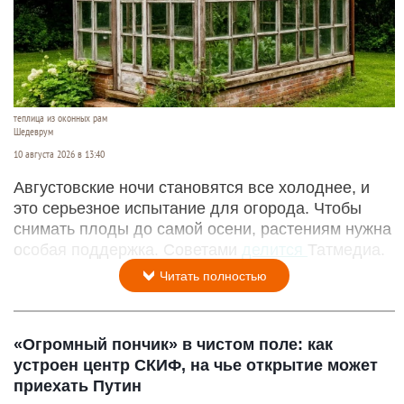
теплица из оконных рам
Шедеврум
10 августа 2026 в 13:40
Августовские ночи становятся все холоднее, и
это серьезное испытание для огорода. Чтобы
снимать плоды до самой осени, растениям нужна
особая поддержка. Советами
делится
Татмедиа.
Читать полностью
«Огромный пончик» в чистом поле: как
устроен центр СКИФ, на чье открытие может
приехать Путин