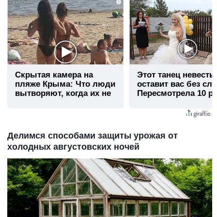
i
Скрытая камера на
Этот танец невесты
пляже Крыма: Что люди
оставит вас без сло
вытворяют, когда их не
Пересмотрела 10 ра
видят...
Делимся способами защиты урожая от
холодных августовских ночей