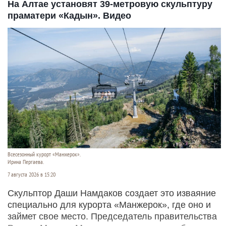
На Алтае установят 39-метровую скульптуру
праматери «Кадын». Видео
Всесезонный курорт «Манжерок».
Ирина Пергаева.
7 августа 2026 в 15:20
Скульптор Даши Намдаков создает это изваяние
специально для курорта «Манжерок», где оно и
займет свое место. Председатель правительства