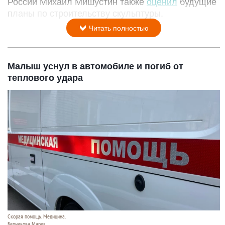
России Михаил Мишустин также
оценил
будущие
планы по строительству скульптуры.
Читать полностью
Малыш уснул в автомобиле и погиб от
теплового удара
Скорая помощь. Медицина.
Берникова Мария