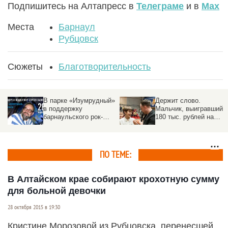
Подпишитесь на Алтапресс в
Телеграме
и в
Max
Места
Барнаул
Рубцовск
Сюжеты
Благотворительность
at
В парке «Изумрудный»
Держит слово.
в поддержку
Мальчик, выигравший
барнаульского рок-
180 тыс. рублей на
музыканта пройдет
баскетболе,
о
благотворительный
пожертвовал деньги в
концерт
детдом
ПО ТЕМЕ:
В Алтайском крае собирают крохотную сумму
для больной девочки
28 октября 2015 в 19:30
Кристине Морозовой из Рубцовска, перенесшей