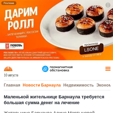
Реклама
To
F7
10 августа
Главная
Новости Барнаула
Недвижимость
Эконом
Маленькой жительнице Барнаула требуется
большая сумма денег на лечение
Жительнице Барнаула Алине Мартыновой