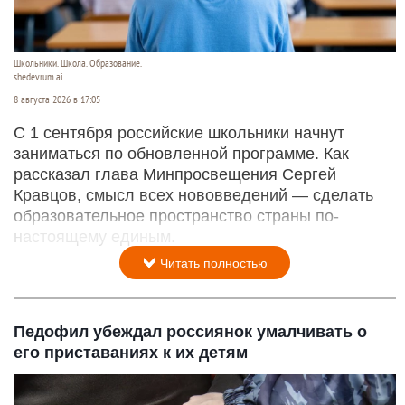
Школьники. Школа. Образование.
shedevrum.ai
8 августа 2026 в 17:05
С 1 сентября российские школьники начнут
заниматься по обновленной программе. Как
рассказал глава Минпросвещения Сергей
Кравцов, смысл всех нововведений — сделать
образовательное пространство страны по-
настоящему единым.
Читать полностью
Педофил убеждал россиянок умалчивать о
его приставаниях к их детям