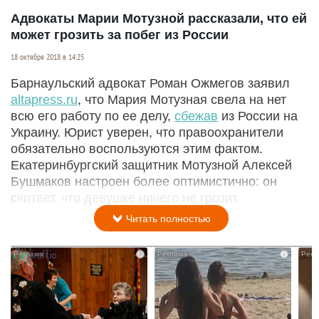
Адвокаты Марии Мотузной рассказали, что ей
может грозить за побег из России
18 октября 2018 в 14:25
Барнаульский адвокат Роман Ожмегов заявил
altapress.ru
, что Мария Мотузная свела на нет
всю его работу по ее делу,
сбежав
из России на
Украину. Юрист уверен, что правоохранители
обязательно воспользуются этим фактом.
Екатеринбургский защитник Мотузной Алексей
Бушмаков настроен более оптимистично: он
считает, что девушке ничего не грозит.
Читать полностью
i
i