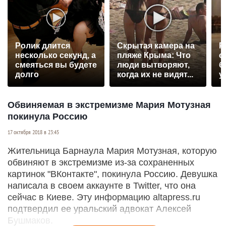
Ролик длится
Скрытая камера на
Р
несколько секунд, а
пляже Крыма: Что
с
смеяться вы будете
люди вытворяют,
б
долго
когда их не видят...
у
Обвиняемая в экстремизме Мария Мотузная
покинула Россию
17 октября 2018 в 23:45
Жительница Барнаула Мария Мотузная, которую
обвиняют в экстремизме из-за сохраненных
картинок "ВКонтакте", покинула Россию. Девушка
написала в своем аккаунте в Twitter, что она
сейчас в Киеве. Эту информацию altapress.ru
подтвердил ее уральский адвокат Алексей
Бушмаков.