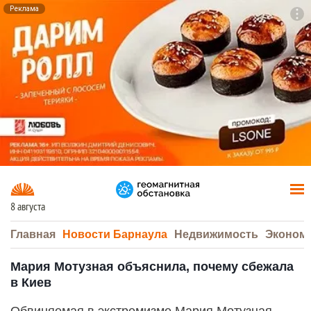
Реклама
To
F7
8 августа
Главная
Новости Барнаула
Недвижимость
Эконом
Мария Мотузная объяснила, почему сбежала
в Киев
Обвиняемая в экстремизме Мария Мотузная