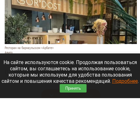
Ресторан на барнаульском «Арбате»
Авито
8 августа 2026 в 14:35
На сайте используются cookie. Продолжая пользоваться
сайтом, вы соглашаетесь на использование cookie,
В Центральном районе Барнаула продают
которые мы используем для удобства пользования
ресторан GOR’DOST на ул. Мало-Тобольской, 23.
сайтом и повышения качества рекомендаций.
Подробнее
.
Объявление
выставили
на «Авито».
Принять
Читать полностью
Стали известны барнаульские цены на сбор
ребенка в школу и способы сэкономить