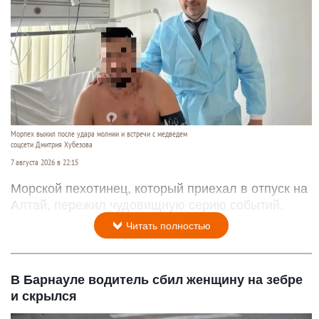
Морпех выжил после удара молнии и встречи с медведем
соцсети Дмитрия Хубезова
7 августа 2026 в 22:15
Морской пехотинец, который приехал в отпуск на
Алтай, пережил чудовищную серию событий.
Читать полностью
В Барнауле водитель сбил женщину на зебре
и скрылся