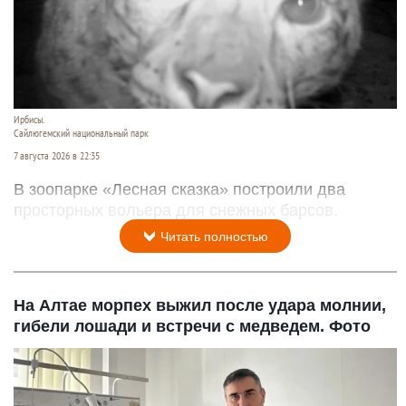
Ирбисы.
Сайлюгемский национальный парк
7 августа 2026 в 22:35
В зоопарке «Лесная сказка» построили два
просторных вольера для снежных барсов.
Читать полностью
На Алтае морпех выжил после удара молнии,
гибели лошади и встречи с медведем. Фото