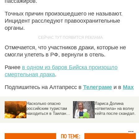
пассажиров.
Точных причин произошедшего не называют.
Инцидент расследуют правоохранительные
органы.
Отмечается, что участников драки, которые не
смогли улететь в РФ, вернули в отель.
Ранее
в одном из баров Бийска произошло
смертельная драка
.
Подпишитесь на Алтапресс в
Телеграме
и в
Max
Лариса Долина
Концертный директор
м
«ответила» на волну
Киркорова
нде
хейта после скандала
прокомментировал
с квартирой
драку с блогером
ПО ТЕМЕ: