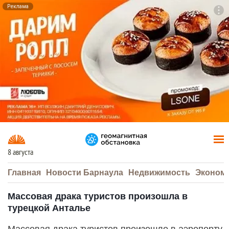
Реклама
To
F7
8 августа
Главная
Новости Барнаула
Недвижимость
Эконом
Массовая драка туристов произошла в
турецкой Анталье
Массовая драка туристов произошло в аэропорту