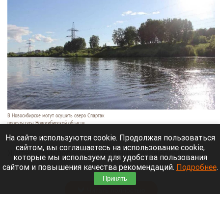
В Новосибирске могут осушить озеро Спартак
прокуратура Новосибирской области
7 августа 2026 в 20:15
На сайте используются cookie. Продолжая пользоваться
сайтом, вы соглашаетесь на использование cookie,
Жители микрорайонов Родники и Снегири
которые мы используем для удобства пользования
обеспокоены планами возможной ликвидации
сайтом и повышения качества рекомендаций.
Подробнее
.
озера Спартак.
Принять
Читать полностью