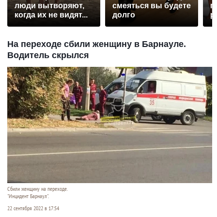
люди вытворяют,
смеяться вы будете
п
когда их не видят...
долго
р
На переходе сбили женщину в Барнауле.
Водитель скрылся
Сбили женщину на переходе.
"Инцидент Барнаул".
22 сентября 2022 в 17:54