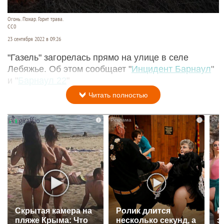
Огонь. Пожар. Горит трава.
CC0
23 сентября 2022 в 09:26
"Газель" загорелась прямо на улице в селе
Лебяжье. Об этом сообщает "
Инцидент Барнаул
"
и "
Барнаул 22
"
Читать полностью
i
i
Скрытая камера на
Ролик длится
Р
пляже Крыма: Что
несколько секунд, а
э