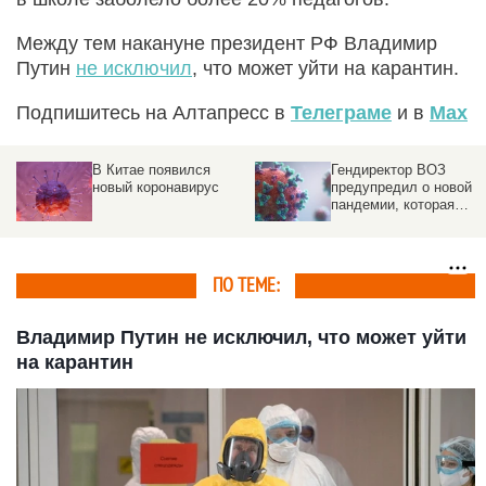
Между тем накануне президент РФ Владимир
Путин
не исключил
, что может уйти на карантин.
Подпишитесь на Алтапресс в
Телеграме
и в
Max
В Китае появился
Гендиректор ВОЗ
с
новый коронавирус
предупредил о новой
пандемии, которая
«может случиться
завтра»
ПО ТЕМЕ:
Владимир Путин не исключил, что может уйти
на карантин