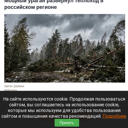
Мощный ураган развернул теплоход в
российском регионе
Ураган. Деревья
Нейросети
9 августа 2026 в 18:35
На сайте используются cookie. Продолжая пользоваться
сайтом, вы соглашаетесь на использование cookie,
Мощный ураган бушует в Самарской области.
которые мы используем для удобства пользования
сайтом и повышения качества рекомендаций.
Подробнее
.
Читать полностью
Принять