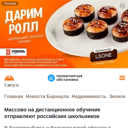
Реклама
To
F7
9 августа
Главная
Новости Барнаула
Недвижимость
Эконом
Массово на дистанционное обучение
отправляют российских школьников
В Екатеринбурге и Волгоградской области в