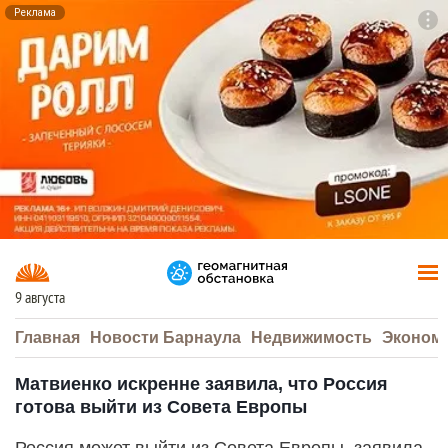
Реклама
To
F7
9 августа
Главная
Новости Барнаула
Недвижимость
Эконом
Матвиенко искренне заявила, что Россия
готова выйти из Совета Европы
Россия может выйти из Совета Европы, заявила