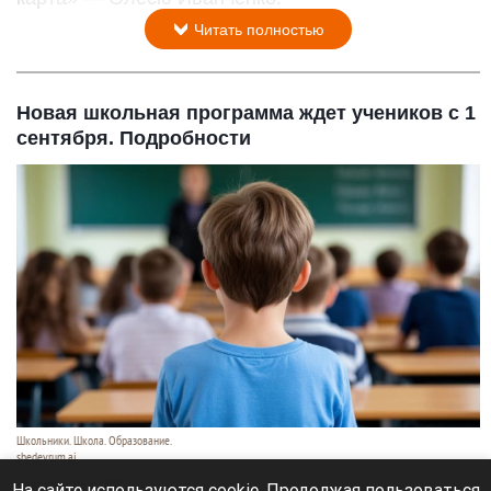
Читать полностью
Новая школьная программа ждет учеников с 1
сентября. Подробности
Школьники. Школа. Образование.
shedevrum.ai
8 августа 2026 в 17:05
На сайте используются cookie. Продолжая пользоваться