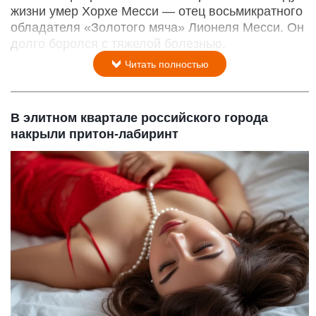
жизни умер Хорхе Месси — отец восьмикратного
обладателя «Золотого мяча» Лионеля Месси. Он
долго боролся с тяжелой болезнью.
Читать полностью
В элитном квартале российского города
накрыли притон-лабиринт