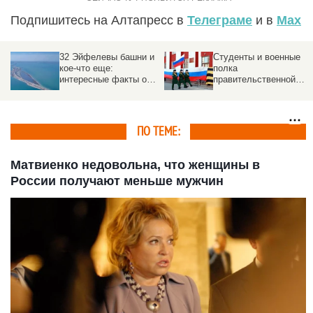
Подпишитесь на Алтапресс в
Телеграме
и в
Max
32 Эйфелевы башни и
Студенты и военные
кое-что еще:
полка
интересные факты о
правительственной
Крымском мосте
связи провели
флешмоб в Барнауле
ПО ТЕМЕ:
Матвиенко недовольна, что женщины в
России получают меньше мужчин