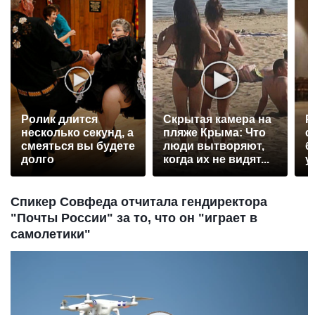
Ролик длится
Скрытая камера на
Р
несколько секунд, а
пляже Крыма: Что
с
смеяться вы будете
люди вытворяют,
б
долго
когда их не видят...
у
Спикер Совфеда отчитала гендиректора
"Почты России" за то, что он "играет в
самолетики"