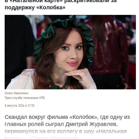
в «Натальной карте» раскритиковали за
поддержку «Колобка»
Олеся Иванченко.
Пресс-служба телеканала НТВ.
8 августа 2026 в 17:35
Скандал вокруг фильма «Колобок», где одну из
главных ролей сыграл Дмитрий Журавлев,
перекинулся на его коллегу в шоу «Натальная
карта» — Олесю Иванченко.