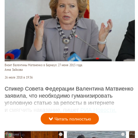
Визит Валентины Матвиенко в Барнаул. 27 июня 2013 года.
Анна Зайкова
26 июля 2018 в 19:36
Спикер Совета Федерации Валентина Матвиенко
заявила, что необходимо гуманизировать
уголовную статью за репосты в интернете
и смягчить наказание, пишет
РИА Новости.
Читать полностью
i
i