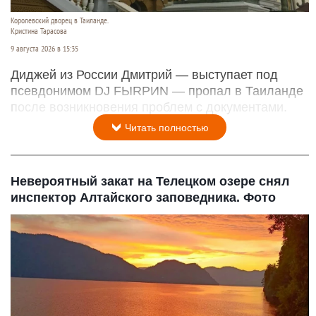
Королевский дворец в Таиланде.
Кристина Тарасова
9 августа 2026 в 15:35
Диджей из России Дмитрий — выступает под
псевдонимом DJ FЫRРИN — пропал в Таиланде
после возникновения проблем с документами.
Читать полностью
Невероятный закат на Телецком озере снял
инспектор Алтайского заповедника. Фото