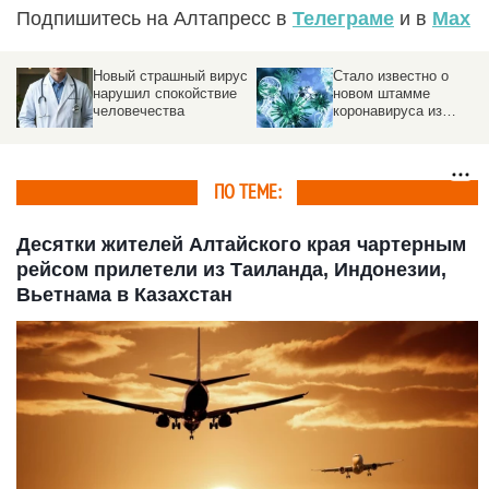
Подпишитесь на Алтапресс в
Телеграме
и в
Max
Новый страшный вирус
Стало известно о
нарушил спокойствие
новом штамме
человечества
коронавируса из
Таиланда
ПО ТЕМЕ:
Десятки жителей Алтайского края чартерным
рейсом прилетели из Таиланда, Индонезии,
Вьетнама в Казахстан