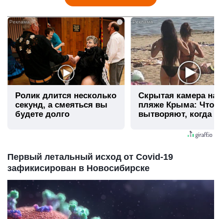
i
Ролик длится несколько
Скрытая камера на
секунд, а смеяться вы
пляже Крыма: Что
будете долго
вытворяют, когда и
видят...
Первый летальный исход от Covid-19
зафикисирован в Новосибирске