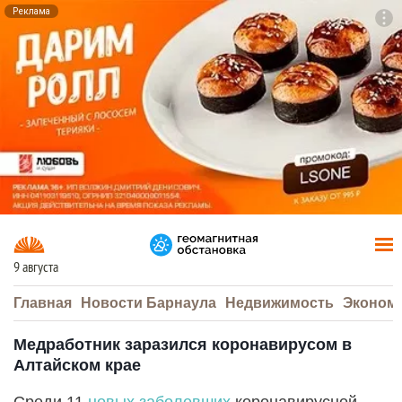
Реклама
To
F7
9 августа
Главная
Новости Барнаула
Недвижимость
Эконом
Медработник заразился коронавирусом в
Алтайском крае
Среди 11
новых заболевших
коронавирусной