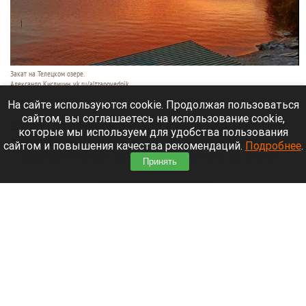
Закат на Телецком озере.
Александр Кислицин, vk.ru/altzapovednik
9 августа 2026 в 15:05
На сайте используются cookie. Продолжая пользоваться
сайтом, вы соглашаетесь на использование cookie,
В один из вечеров августа в небе над Телецким
которые мы используем для удобства пользования
озером разыгралось настоящее представление:
сайтом и повышения качества рекомендаций.
Подробнее
.
—разные оттенки оранжево-красного на фоне
Принять
синевы вод озера и величественных гор.
Читать полностью
День 1627-й. Самое важное к 9 августа