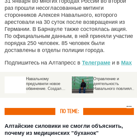
31 января во многих городах России во второй
раз прошли несогласованные митинги
сторонников Алексея Навального, которого
арестовали на 30 суток после возвращения из
Германии. В Барнауле также состоялась акция.
По официальным данным, в ней приняли участие
порядка 250 человек. 85 человек были
доставлены в отделы полиции города.
Подпишитесь на Алтапресс в
Телеграме
и в
Max
Отравление и
Полицейский
деятельность
начальник подал в суд
Навального повлияли
на паблик "ВКонтакте",
на стоимость
где силовика назвали
недвижимости
"тупым бездельником"
ПО ТЕМЕ:
Алтайские силовики не смогли объяснить,
почему из медицинских "буханок"