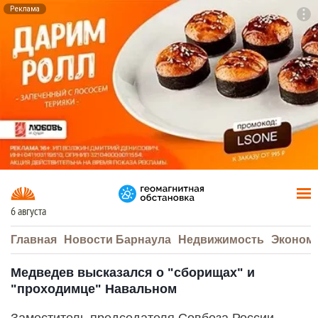
Реклама
To
F7
6 августа
Главная
Новости Барнаула
Недвижимость
Эконом
Медведев высказался о "сборищах" и
"проходимце" Навальном
Заместитель председателя Совбеза России