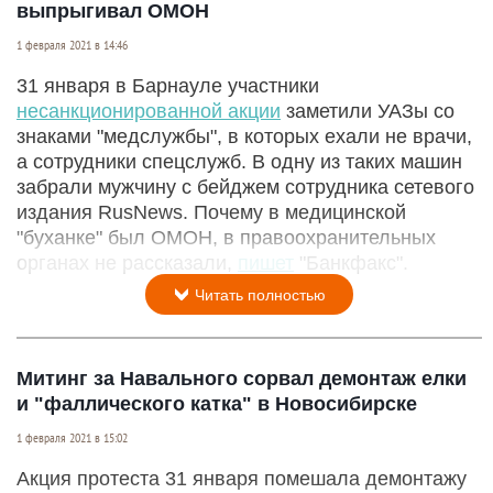
выпрыгивал ОМОН
1 февраля 2021 в 14:46
31 января в Барнауле участники
несанкционированной акции
заметили УАЗы со
знаками "медслужбы", в которых ехали не врачи,
а сотрудники спецслужб. В одну из таких машин
забрали мужчину с бейджем сотрудника сетевого
издания RusNews. Почему в медицинской
"буханке" был ОМОН, в правоохранительных
органах не рассказали,
пишет
"Банкфакс".
Читать полностью
Митинг за Навального сорвал демонтаж елки
и "фаллического катка" в Новосибирске
1 февраля 2021 в 15:02
Акция протеста 31 января помешала демонтажу