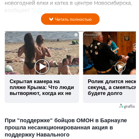
новогодней елки и катка в центре Новосибирска,
сообщает "
НДН.инфо
".
Читать полностью
i
Скрытая камера на
Ролик длится неск
пляже Крыма: Что люди
секунд, а смеяться
вытворяют, когда их не
будете долго
видят...
При "поддержке" бойцов ОМОН в Барнауле
прошла несанкционированная акция в
поддержку Навального