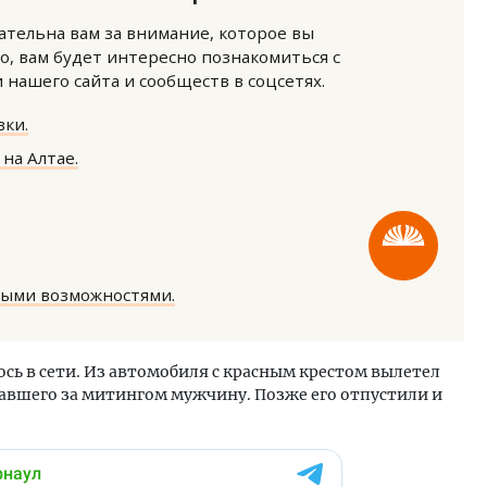
нательна вам за внимание, которое вы
о, вам будет интересно познакомиться с
нашего сайта и сообществ в соцсетях.
ки.
на Алтае.
Пролить свет. Как освещ
помогает строи­телям ви
качество до того, как ст
СТРОИТЕЛЬСТВО
ными возможностями.
сь в сети. Из автомобиля с красным крестом вылетел
вшего за митингом мужчину. Позже его отпустили и