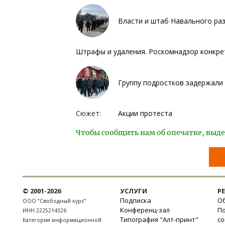
Власти и штаб Навального ра
Штрафы и удаления. Роскомнадзор конкрет
Группу подростков задержали 
Сюжет:
Акции протеста
Чтобы сообщить нам об опечатке, выде
© 2001-2026
УСЛУГИ
Р
Подписка
Об
ООО “Свободный курс”
Конференц-зал
П
ИНН 2225214326
Типография "Алт-принт"
с
Категория информационной