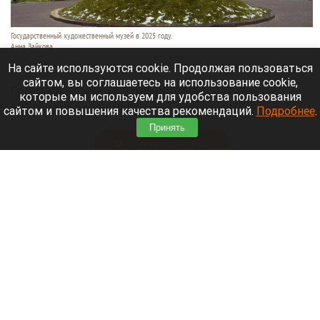
Государственный художественный музей в 2025 году.
Анна Зайкова
7 августа 2026 в 15:50
На сайте используются cookie. Продолжая пользоваться
сайтом, вы соглашаетесь на использование cookie,
Государственный художественный музей
которые мы используем для удобства пользования
Алтайского края пополнил свой арсенал техники
сайтом и повышения качества рекомендаций.
Подробнее
.
для сбережения экспонатов.
Принять
Читать полностью
На Алтае установят 39-метровую скульптуру
праматери «Кадын». Видео