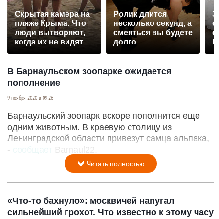
Скрытая камера на
Ролик длится
Э
пляже Крыма: Что
несколько секунд, а
о
люди вытворяют,
смеяться вы будете
с
когда их не видят...
долго
П
р
В Барнаульском зоопарке ожидается
пополнение
9 ноября 2020 в 09:26
Барнаульский зоопарк вскоре пополнится еще
одним животным. В краевую столицу из
Ленинградской области привезут самца альпака,
-
сообщает
Barnaul22.
Читать полностью
«Что-то бахнуло»: москвичей напугал
сильнейший грохот. Что известно к этому часу