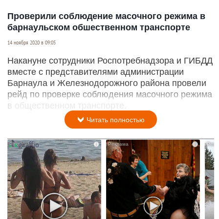
Проверили соблюдение масочного режима в
барнаульском обшественном транспорте
14 ноября 2020 в 09:05
Накануне сотрудники Роспотребнадзора и ГИБДД
вместе с представителями администрации
Барнаула и Железнодорожного района провели
рейд по проверке соблюдения масочного режима
в общественном транспорте.
Читать полностью
i
i