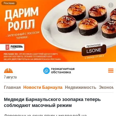
Реклама
To
F7
7 августа
Главная
Новости Барнаула
Недвижимость
Эконом
Медведи Барнаульского зоопарка теперь
соблюдают масочный режим
Деревянные скульптуры медведей на