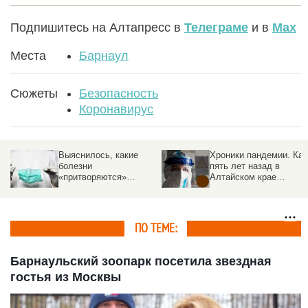
Подпишитесь на Алтапресс в
Телеграме
и в
Max
Места
Барнаул
Сюжеты
Безопасность
Коронавирус
Хроники пандемии. Как
Разведданные: утечка
пять лет назад в
COVID-19 произошла в
Алтайском крае
китайской лаборатории
«знакомились» с
коронавирусом,
строили госпитали и
бунтовали против
ПО ТЕМЕ:
масок
Барнаульский зоопарк посетила звездная
гостья из Москвы