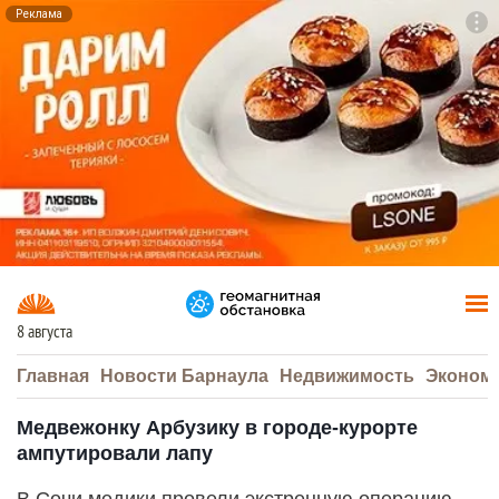
Реклама
To
F7
8 августа
Главная
Новости Барнаула
Недвижимость
Эконом
Медвежонку Арбузику в городе-курорте
ампутировали лапу
В Сочи медики провели экстренную операцию