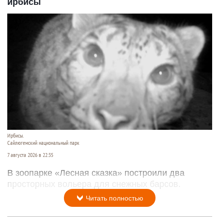
ирбисы
Ирбисы.
Сайлюгемский национальный парк
7 августа 2026 в 22:35
В зоопарке «Лесная сказка» построили два
просторных вольера для снежных барсов.
Читать полностью