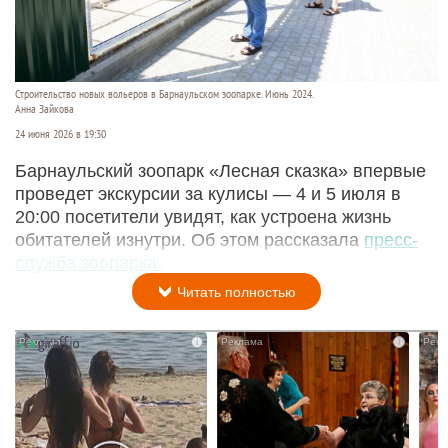
Строительство новых вольеров в Барнаульском зоопарке. Июнь 2024.
Анна Зайкова
24 июня 2026 в 19:30
Барнаульский зоопарк «Лесная сказка» впервые
проведет экскурсии за кулисы — 4 и 5 июля в
20:00 посетители увидят, как устроена жизнь
обитателей изнутри. Об этом рассказала
пресс-
служба зоопарка.
Читать полностью
i
i