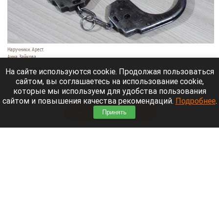
Наручники. Арест.
Анна Зайкова
7 августа 2026 в 21:12
На сайте используются cookie. Продолжая пользоваться
сайтом, вы соглашаетесь на использование cookie,
Приморский районный суд Санкт-Петербурга
которые мы используем для удобства пользования
заочно заключил Лидию Невзорову* под стражу.
сайтом и повышения качества рекомендаций.
Подробнее
.
Читать полностью
Принять
Программу партнерских хабов для хранения
товаров запускает Wildberries