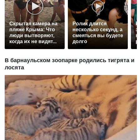
Скрытая камера на
Ролик длится
Р
пляже Крыма: Что
несколько секунд, а
э
люди вытворяют,
смеяться вы будете
п
когда их не видят...
долго
р
В барнаульском зоопарке родились тигрята и
лосята