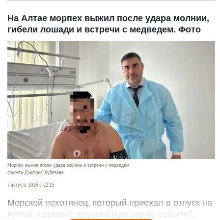
На Алтае морпех выжил после удара молнии,
гибели лошади и встречи с медведем. Фото
Морпех выжил после удара молнии и встречи с медведем
соцсети Дмитрия Хубезова
7 августа 2026 в 22:15
Морской пехотинец, который приехал в отпуск на
Алтай, пережил чудовищную серию событий.