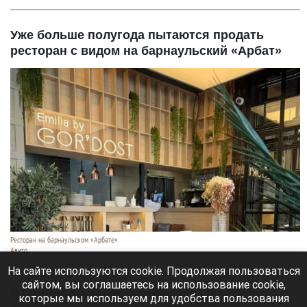
Уже больше полугода пытаются продать
ресторан с видом на барнаульский «Арбат»
Ресторан на барнаульском «Арбате»
Авито
8 августа 2026 в 14:35
На сайте используются cookie. Продолжая пользоваться
сайтом, вы соглашаетесь на использование cookie,
В Центральном районе Барнаула продают
которые мы используем для удобства пользования