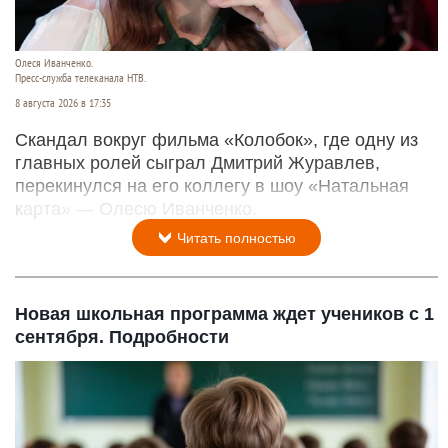
Олеся Иванченко.
Пресс-служба телеканала НТВ.
8 августа 2026 в 17:35
Скандал вокруг фильма «Колобок», где одну из
главных ролей сыграл Дмитрий Журавлев,
перекинулся на его коллегу в шоу «Натальная
карта» — Олесю Иванченко.
Читать полностью
Новая школьная программа ждет учеников с 1
сентября. Подробности