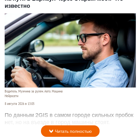
известно
Водитель. Мужчина за рулем. Авто. Машина
Нейросети
8 августа 2026 в 13:05
По данным 2GIS в самом городе сильных пробок
нет, но на въезде в город машины стоят.
Читать полностью