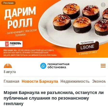
Реклама
To
F7
8 августа
Главная
Новости Барнаула
Недвижимость
Эконом
Мэрия Барнаула не разъяснила, останутся ли
публичные слушания по резонансному
генплану