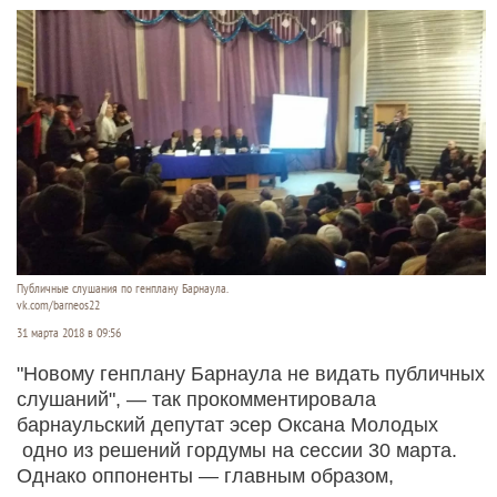
Публичные слушания по генплану Барнаула.
vk.com/barneos22
31 марта 2018 в 09:56
"Новому генплану Барнаула не видать публичных
слушаний", — так прокомментировала
барнаульский депутат эсер Оксана Молодых
одно из решений гордумы на сессии 30 марта.
Однако оппоненты — главным образом,