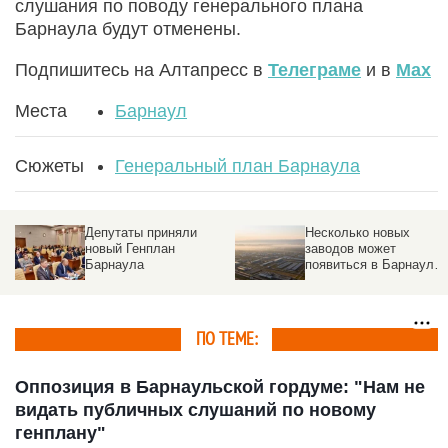
слушания по поводу генерального плана
Барнаула будут отменены.
Подпишитесь на Алтапресс в
Телеграме
и в
Max
Места
Барнаул
Сюжеты
Генеральный план Барнаула
Депутаты приняли
Несколько новых
новый Генплан
заводов может
Барнаула
появиться в Барнауле
в 2025 году
ПО ТЕМЕ:
Оппозиция в Барнаульской гордуме: "Нам не
видать публичных слушаний по новому
генплану"