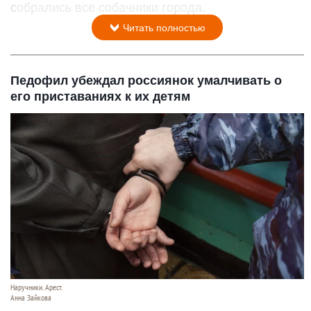
собрались все собачники города.
Читать полностью
Педофил убеждал россиянок умалчивать о
его приставаниях к их детям
Наручники. Арест.
Анна Зайкова