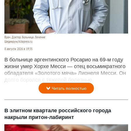
Врач. Доктор. Больница. Лечение
Шедеврум/Altapress.ru
8 августа 2026 в 19:35
В больнице аргентинского Росарио на 69-м году
жизни умер Хорхе Месси — отец восьмикратного
обладателя «Золотого мяча» Лионеля Месси. Он
долго боролся с тяжелой болезнью.
Читать полностью
В элитном квартале российского города
накрыли притон-лабиринт