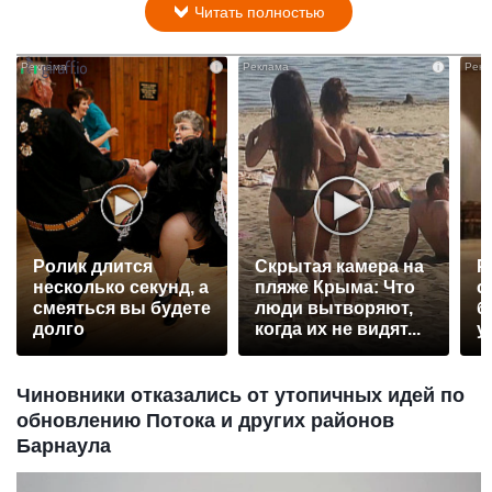
Читать полностью
i
i
Ролик длится
Скрытая камера на
Р
несколько секунд, а
пляже Крыма: Что
с
смеяться вы будете
люди вытворяют,
б
долго
когда их не видят...
у
Чиновники отказались от утопичных идей по
обновлению Потока и других районов
Барнаула