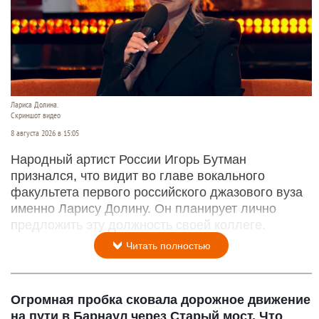
Лариса Долина.
Скриншот видео
8 августа 2026 в 15:05
Народный артист России Игорь Бутман
признался, что видит во главе вокального
факультета первого российского джазового вуза
именно Ларису Долину. Он планирует лично
предложить эту должность своей коллеге.
Читать полностью
Огромная пробка сковала дорожное движение
на пути в Барнаул через Старый мост. Что