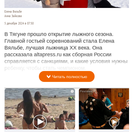
Елена Вяльбе
Анна Зайкова
5 декабря 2024 в 07:50
В Тягуне прошло открытие лыжного сезона.
Главной гостьей соревнований стала Елена
Вяльбе, лучшая лыжница XX века. Она
рассказала altapress.ru как сборная России
справляется с санкциями, и какие условия нужны
ребенку, чтобы стать чемпионом.
Читать полностью
i