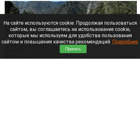
На сайте используются cookie. Продолжая пользоваться
сайтом, вы соглашаетесь на использование cookie,
которые мы используем для удобства пользования
сайтом и повышения качества рекомендаций.
Подробнее
.
Принять
На реке Катунь мужчина выпал из лодки и пропал без вести
ГУ МЧС по Республике Алтай
6 августа 2026 в 21:00
На реке Катунь в Усть-Коксинском районе
Республики Алтай 5 августа мужчина выпал из
лодки и исчез под водой.
Читать полностью