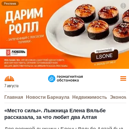
Реклама
To
F7
7 августа
Главная
Новости Барнаула
Недвижимость
Эконом
«Место силы». Лыжница Елена Вяльбе
рассказала, за что любит два Алтая
Для великой лыжницы Елены Вяльбе Алтай был