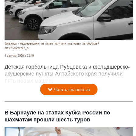
Больница и медучреждения на Алтае получили пять новых автомобилей
max.ru/tomenko_22
6 августа 2026 в 21:40
Детская горбольница Рубцовска и фельдшерско-
акушерские пункты Алтайского края получили
пять новых машин.
Читать полностью
В Барнауле на этапах Кубка России по
шахматам прошли шесть туров