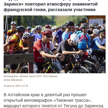
Заринск» повторил атмосферу знаменитой
французской гонки, рассказали участники
Веломарафон «Таежная трасса-2025». Тягун-Заринск
Алена Зайковская
18 августа 2025 в 12:38
В Алтайском крае в девятый раз прошел
открытый веломарафон «Таежная трасса»,
маршрут которого тянется от Тягуна до Заринска.