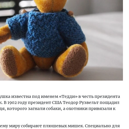
ость архитектурных идей.
Ищем новые берега. Ген
еральный директор компании
«Жилищной инициативы»
 — об эстетике городов,
Гатилов — о том, как де
дах в фасадах и развитии рынка
оставаться на плаву, ког
штормит
ОИТЕЛЬСТВО
СТРОИТЕЛЬСТВО
ушка известна под именем «Тедди» в честь президента
к. В 1902 году президент США Теодор Рузвельт пощадил
я, которого загнали собаки, а охотники привязали к
сему миру собирают плюшевых мишек. Специально для