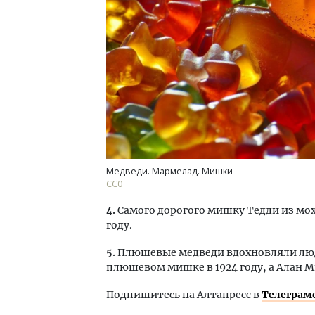
Медведи. Мармелад. Мишки
СС0
4.
Самого дорогого мишку Тедди из мохе
году.
5.
Плюшевые медведи вдохновляли люде
плюшевом мишке в 1924 году, а Алан Ми
Подпишитесь на Алтапресс в
Телеграм