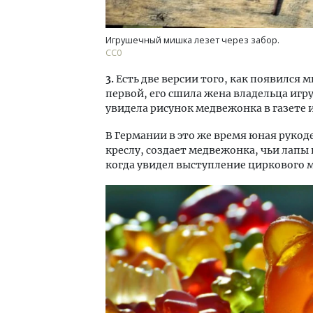
Игрушечный мишка лезет через забор.
СС0
3.
Есть две версии того, как появился 
первой, его сшила жена владельца игр
увидела рисунок медвежонка в газете 
В Германии в это же время юная руко
креслу, создает медвежонка, чьи лапы 
когда увидел выступление циркового 