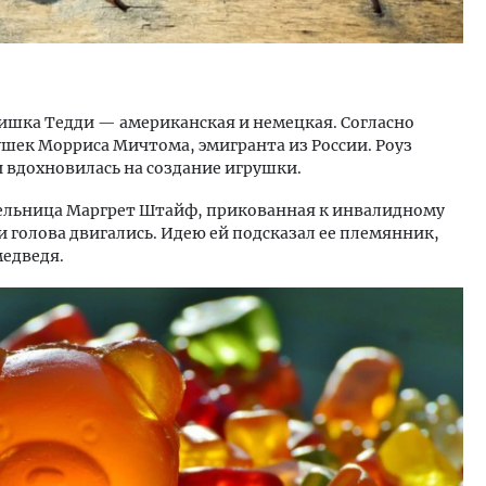
мишка Тедди — американская и немецкая. Согласно
ушек Морриса Мичтома, эмигранта из России. Роуз
и вдохновилась на создание игрушки.
дельница Маргрет Штайф, прикованная к инвалидному
и голова двигались. Идею ей подсказал ее племянник,
медведя.