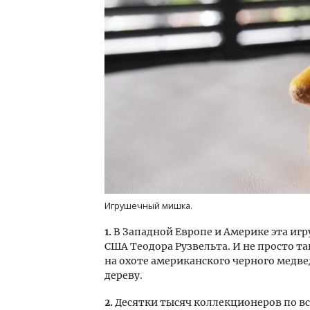
Смел
Ген
ЗИАС
трен
СТР
Игрушечный мишка.
1.
В Западной Европе и Америке эта игр
США Теодора Рузвельта. И не просто та
на охоте американского черного медвед
дереву.
2.
Десятки тысяч коллекционеров по в