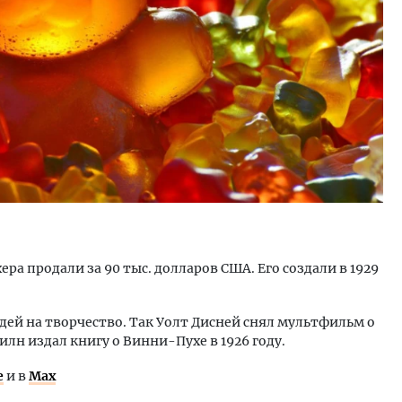
ра продали за 90 тыс. долларов США. Его создали в 1929
й на творчество. Так Уолт Дисней снял мультфильм о
лн издал книгу о Винни-Пухе в 1926 году.
е
и в
Max