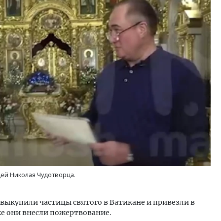
Ищем новые берега. Ген
«Жилищной инициативы»
Гатилов — о том, как де
оставаться на плаву, ког
штормит
СТРОИТЕЛЬСТВО
ей Николая Чудотворца.
 выкупили частицы святого в Ватикане и привезли в
кже они внесли пожертвование.