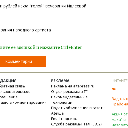
н рублей из-за "голой" вечеринки Ивлеевой
звания народного артиста
лите ее мышкой и нажмите Ctrl+Enter
Комментарии
ЕДАКЦИЯ
РЕКЛАМА
ЧИТАЙТЕ
ратная связь
Реклама на altapress.ru
ользовательское
Отдел рекламы в ТГ
оглашение
Рекомендательные
Задать 
равила комментирования
технологии
Прайс на
Подать объявление в газеты
Афиша
Акция от
Email подписка
маки" в 
Служба рекламы. Тел. (3852)
назовит