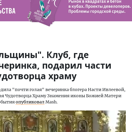
льщины". Клуб, где
черинка, подарил части
удотворца храму
одила "почти голая" вечеринка блогера Насти Ивлеевой,
ая Чудотворца Храму Знамения иконы Божией Матери
события
опубликовал
Mash.