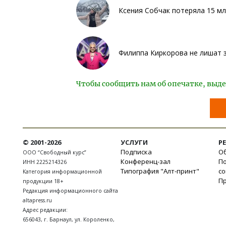
Ксения Собчак потеряла 15 мл
Филиппа Киркорова не лишат 
Чтобы сообщить нам об опечатке, выде
© 2001-2026
УСЛУГИ
Р
Подписка
Об
ООО “Свободный курс”
Конференц-зал
П
ИНН 2225214326
Типография "Алт-принт"
с
Категория информационной
П
продукции 18+
Редакция информационного сайта
altapress.ru
Адрес редакции:
656043
,
г. Барнаул
,
ул. Короленко,