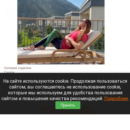
Екатерина Андреевна
Соцсети
6 августа 2026 в 19:00
На сайте используются cookie. Продолжая пользоваться
сайтом, вы соглашаетесь на использование cookie,
Телеведущая Екатерина Андреева проводит
которые мы используем для удобства пользования
отпуск на Алтае. Она поселилась в двухэтажной
сайтом и повышения качества рекомендаций.
Подробнее
.
вилле с видом на горы у реки Катунь.
Принять
Читать полностью