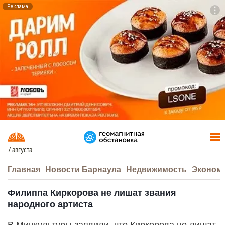
Реклама
To
F7
7 августа
Главная
Новости Барнаула
Недвижимость
Эконом
Филиппа Киркорова не лишат звания
народного артиста
В Минкультуры заявили, что Киркорова не лишат