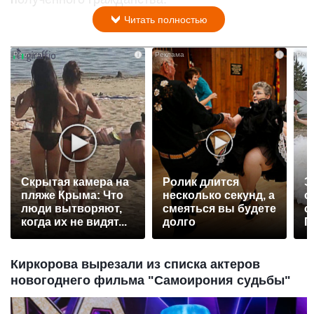
Читать полностью
i
i
Скрытая камера на
Ролик длится
Э
пляже Крыма: Что
несколько секунд, а
о
люди вытворяют,
смеяться вы будете
с
когда их не видят...
долго
П
р
Киркорова вырезали из списка актеров
новогоднего фильма "Самоирония судьбы"