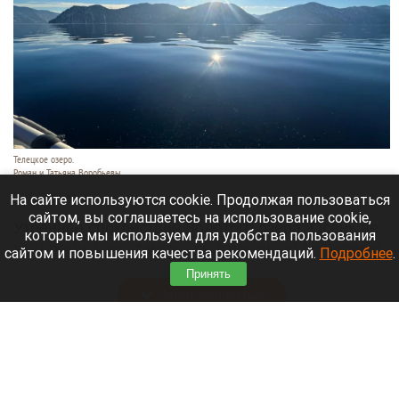
Телецкое озеро.
Роман и Татьяна Воробьевы
6 августа 2026 в 14:20
На сайте используются cookie. Продолжая пользоваться
сайтом, вы соглашаетесь на использование cookie,
Утреннее спокойствие Золотого озера. Осень не
которые мы используем для удобства пользования
за горами, уже становятся заметными ее первые
сайтом и повышения качества рекомендаций.
Подробнее
.
штрихи.
Принять
Читать полностью
В Барнаул пригнали первые восемь
автобусов, которые вмещают больше сотни