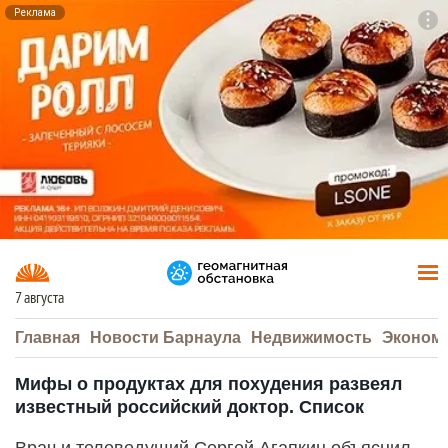
Реклама
To
F7
7 августа
Главная
Новости Барнаула
Недвижимость
Эконом
Мифы о продуктах для похудения развеял
известный российский доктор. Список
Врач и телеведущий Сергей Агапкин объяснил,