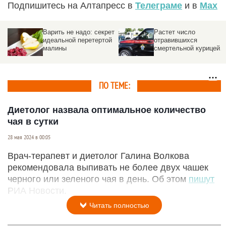
Подпишитесь на Алтапресс в
Телеграме
и в
Max
Варить не надо: секрет
Растет число
идеальной перетертой
отравившихся
малины
смертельной курицей и
рыбой из гастронома
ПО ТЕМЕ:
Диетолог назвала оптимальное количество
чая в сутки
28 мая 2024 в 00:05
Врач-терапевт и диетолог Галина Волкова
рекомендовала выпивать не более двух чашек
черного или зеленого чая в день. Об этом
пишут
РИА Новости.
Читать полностью