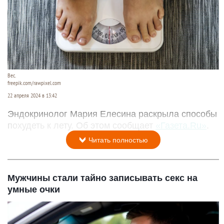
Вес.
freepik.com/rawpixel.com
22 апреля 2024 в 13:42
Эндокринолог Мария Елесина раскрыла способы
похудеть к лету. Об этом сообщает
«Газета.Ru»
.
Читать полностью
Мужчины стали тайно записывать секс на
умные очки