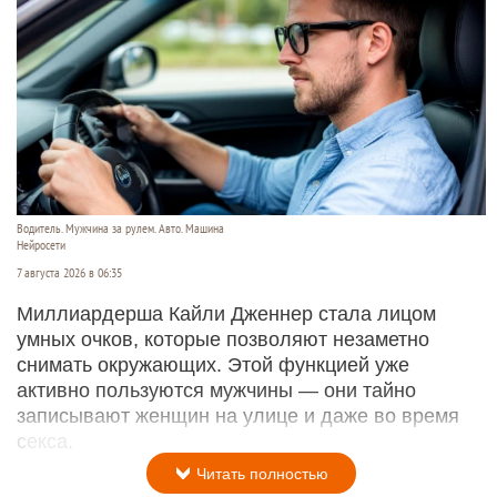
Водитель. Мужчина за рулем. Авто. Машина
Нейросети
7 августа 2026 в 06:35
Миллиардерша Кайли Дженнер стала лицом
умных очков, которые позволяют незаметно
снимать окружающих. Этой функцией уже
активно пользуются мужчины — они тайно
записывают женщин на улице и даже во время
секса.
Читать полностью