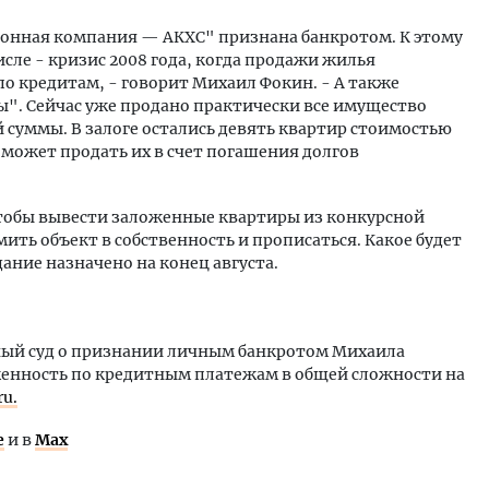
ионная компания — АКХС" признана банкротом. К этому
сле - кризис 2008 года, когда продажи жилья
по кредитам, - говорит Михаил Фокин. - А также
ы". Сейчас уже продано практически все имущество
й суммы. В залоге остались девять квартир стоимостью
 может продать их в счет погашения долгов
 чтобы вывести заложенные квартиры из конкурсной
ить объект в собственность и прописаться. Какое будет
ание назначено на конец августа.
ный суд о признании личным банкротом Михаила
женность по кредитным платежам в общей сложности на
ru.
е
и в
Max