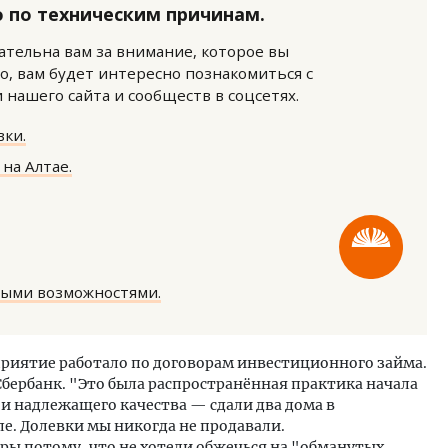
 по техническим причинам.
нательна вам за внимание, которое вы
о, вам будет интересно познакомиться с
нашего сайта и сообществ в соцсетях.
ки.
на Алтае.
м новые берега. Гендиректор
Архитектурный код начин
лищной инициативы» Юрий
земли. Мощение крупно
лов — о том, как девелоперу
плитами становится нов
ваться на плаву, когда рынок
стандартом благоустрой
рмит
СТРОИТЕЛЬСТВО
ОИТЕЛЬСТВО
ными возможностями.
приятие работало по договорам инвестиционного займа.
Сбербанк. "Это была распространённая практика начала
 и надлежащего качества — сдали два дома в
ле. Долевки мы никогда не продавали.
ры потому, что не хотели обжечься на "обманутых