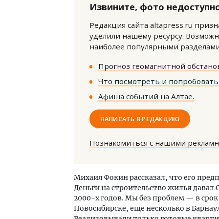
Извините, фото недоступно
Редакция сайта altapress.ru приз
уделили нашему ресурсу. Возможн
наиболее популярными разделами 
Прогноз геомагнитной обстанов
Что посмотреть и попробовать 
Смелость архитектурных идей.
Ище
Генеральный директор компании
«Жи
Афиша событий на Алтае.
ЗИАС — об эстетике городов,
Гати
трендах в фасадах и развитии рынка
оста
НАПИСАТЬ В РЕДАКЦИЮ
што
СТРОИТЕЛЬСТВО
СТР
Познакомиться с нашими реклам
Михаил Фокин рассказал, что его пред
Деньги на строительство жилья давал 
2000-х годов. Мы без проблем — в срок
Новосибирске, еще несколько в Барнау
Реализовывали только готовые кварти