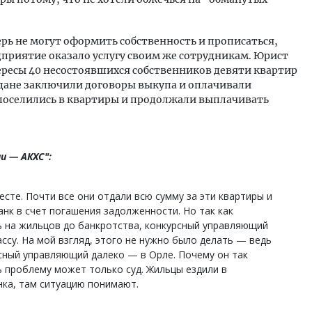
рь не могут оформить собственность и прописаться,
дприятие оказало услугу своим же сотрудникам. Юрист
ресы 40 несостоявшихся собственников девяти квартир
аждане заключили договоры выкупа и оплачивали
и поселились в квартиры и продолжали выплачивать
и — АКХС":
есте. Почти все они отдали всю сумму за эти квартиры и
анк в счет погашения задолженности. Но так как
 на жильцов до банкротства, конкурсный управляющий
ссу. На мой взгляд, этого не нужно было делать — ведь
сный управляющий далеко — в Орле. Почему он так
 проблему может только суд. Жильцы ездили в
ка, там ситуацию понимают.