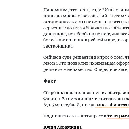
Напомним, что в 2013 году "Инвестиц
привело множество событий, "в том чи
остановились и мы не смогли платить 
серьезные долги за бюджетные объект
должника, но Сбербанк не получил все
более 20 миллионов рублей и кредитор
застройщика.
Сейчас в суде решается вопрос о том,
массы. Это позволит их жильцам оформ
решение - неизвестно. Очередное засед
Факт
Сбербанк подал заявление в арбитраж
Фокина. За ним лично числится задол
651,5 млн рублей, писал
ранее altapress.
Подпишитесь на Алтапресс в
Телеграм
Юлия Абрамкина