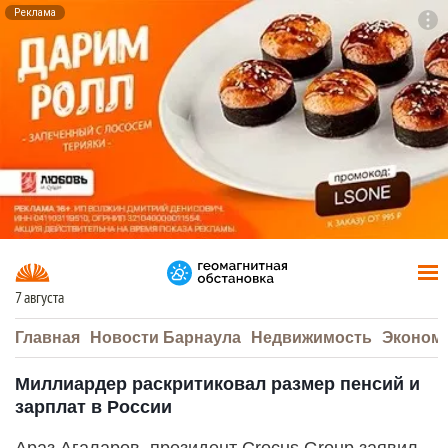
Реклама
To
F7
7 августа
Главная
Новости Барнаула
Недвижимость
Эконом
Миллиардер раскритиковал размер пенсий и
зарплат в России
Араз Агаларов, президент Crocus Group заявил,