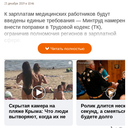
23 декабря 2019 в 10:46
К зарплатам медицинских работников будут
введены единые требования — Минтруд намерен
внести поправки в Трудовой кодекс (ТК),
ограничив полномочия регионов в зарплатной
сфере.
Читать полностью
i
Скрытая камера на
Ролик длится неск
пляже Крыма: Что люди
секунд, а смеяться
вытворяют, когда их не
будете долго
видят...