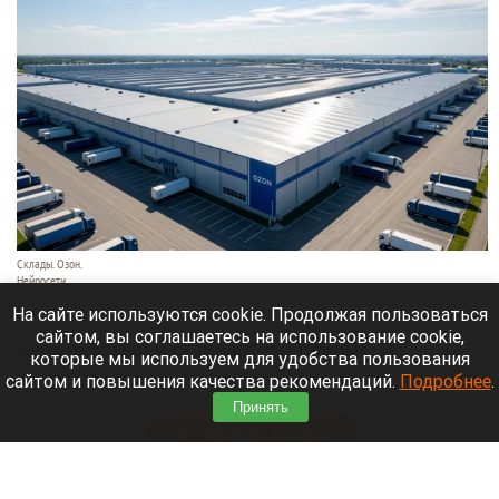
Склады. Озон.
Нейросети
6 августа 2026 в 22:00
На сайте используются cookie. Продолжая пользоваться
сайтом, вы соглашаетесь на использование cookie,
Банк работает в стандартном режиме, и
которые мы используем для удобства пользования
британские санкции не влияют на его
сайтом и повышения качества рекомендаций.
Подробнее
.
деятельность.
Принять
Читать полностью