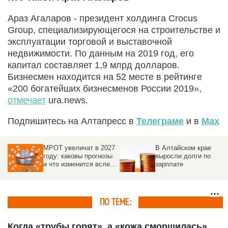
Араз Агаларов - президент холдинга Crocus
Group, специализирующегося на строительстве и
эксплуатации торговой и выставочной
недвижимости. По данным на 2019 год, его
капитал составляет 1,9 млрд долларов.
Бизнесмен находится на 52 месте в рейтинге
«200 богатейших бизнесменов России 2019»,
отмечает
ura.news.
Подпишитесь на Алтапресс в
Телеграме
и в
Max
МРОТ увеличат в 2027
В Алтайском крае
году: каковы прогнозы
выросли долги по
и что изменится вслед
зарплате
за повышением
ПО ТЕМЕ:
Когда «трубы горят», а «кожа сморщилась».