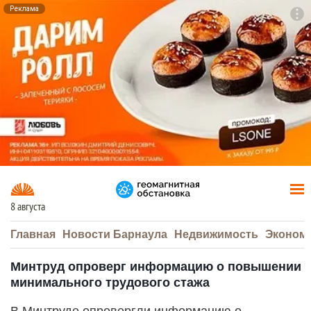
Реклама
To
F7
8 августа
Главная
Новости Барнаула
Недвижимость
Эконом
Минтруд опроверг информацию о повышении
минимального трудового стажа
В Минтруде опровергли информацию о