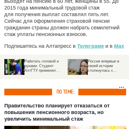
выходят на пенсию в 60 лет, женщины в 55. До
2015 года минимальный трудовой стаж
для получения выплат составлял пять лет.
Сейчас для оформления страховой пенсии
гражданин страны должен набрать семилетний
стаж уплаты пенсионных взносов.
Подпишитесь на Алтапресс в
Телеграме
и в
Max
Работать головой и
Россия впервые в
ем
руками. Студент
своей истории
АлтГТУ променял
столкнулась с
бюджет на целевое и
нехваткой рабочей
выиграл всероссийский
силы
конкурс
ПО ТЕМЕ:
Правительство планирует отказаться от
повышения пенсионного возраста, но
увеличить минимальный стаж