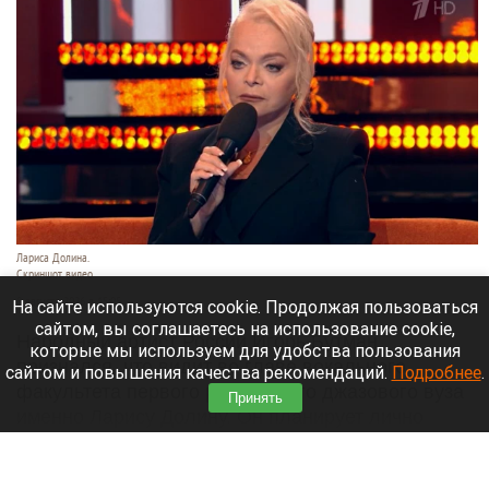
Лариса Долина.
Скриншот видео
8 августа 2026 в 15:05
На сайте используются cookie. Продолжая пользоваться
сайтом, вы соглашаетесь на использование cookie,
Народный артист России Игорь Бутман
которые мы используем для удобства пользования
признался, что видит во главе вокального
сайтом и повышения качества рекомендаций.
Подробнее
.
факультета первого российского джазового вуза
Принять
именно Ларису Долину. Он планирует лично
предложить эту должность своей коллеге.
Читать полностью