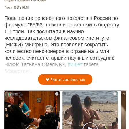
Открытые источники в Интернете
7 июля 2017 в 08:38
Повышение пенсионного возраста в России по
формуле "65/63" позволит сэкономить бюджету
1,7 трлн. Так посчитали в научно-
исследовательском финансовом институте
(НИФИ) Минфина. Это позволит сократить
количество пенсионеров в стране на 5 млн
человек, считает старший научный сотрудник
НИФИ Татьяна Омельчук,
пишет
газета
"Известия".
Читать полностью
i
i