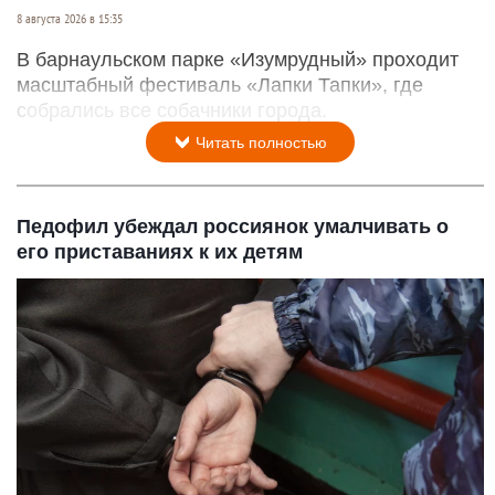
8 августа 2026 в 15:35
В барнаульском парке «Изумрудный» проходит
масштабный фестиваль «Лапки Тапки», где
собрались все собачники города.
Читать полностью
Педофил убеждал россиянок умалчивать о
его приставаниях к их детям