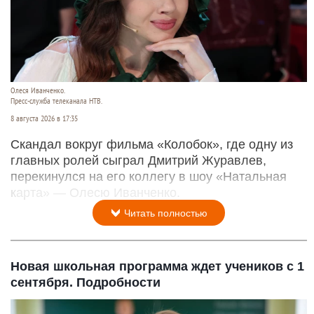
Олеся Иванченко.
Пресс-служба телеканала НТВ.
8 августа 2026 в 17:35
Скандал вокруг фильма «Колобок», где одну из
главных ролей сыграл Дмитрий Журавлев,
перекинулся на его коллегу в шоу «Натальная
карта» — Олесю Иванченко.
Читать полностью
Новая школьная программа ждет учеников с 1
сентября. Подробности