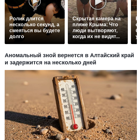
Ролик длится
Скрытая камера на
Р
несколько секунд, а
пляже Крыма: Что
с
смеяться вы будете
люди вытворяют,
б
долго
когда их не видят...
у
Аномальный зной вернется в Алтайский край
и задержится на несколько дней