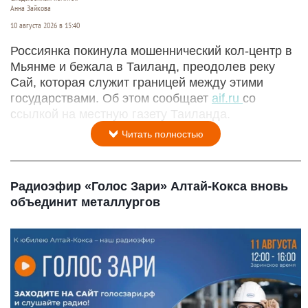
Анна Зайкова
10 августа 2026 в 15:40
Россиянка покинула мошеннический кол-центр в
Мьянме и бежала в Таиланд, преодолев реку
Сай, которая служит границей между этими
государствами. Об этом сообщает
aif.ru
со
ссылкой на местную газету Таиланда.
Читать полностью
Радиоэфир «Голос Зари» Алтай-Кокса вновь
объединит металлургов