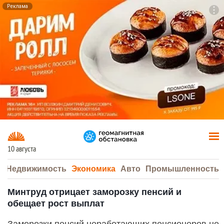
Реклама
To
F7
10 августа
а
Недвижимость
Экономика
Авто
Промышленность
Минтруд отрицает заморозку пенсий и
обещает рост выплат
Заморозки пенсий неработающих пенсионеров не