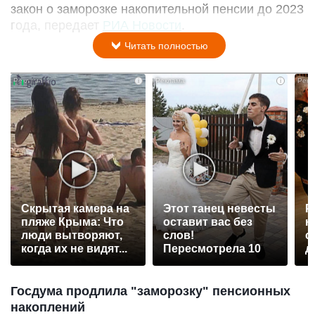
закон о заморозке накопительной пенсии до 2023
года, передает
РИА Новости
.
Читать полностью
i
i
Скрытая камера на
Этот танец невесты
Р
пляже Крыма: Что
оставит вас без
н
люди вытворяют,
слов!
с
когда их не видят...
Пересмотрела 10
д
раз
Госдума продлила "заморозку" пенсионных
накоплений