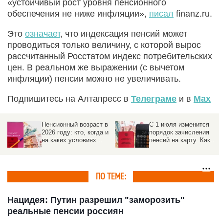
«устойчивый рост уровня пенсионного
обеспечения не ниже инфляции»,
писал
finanz.ru.
Это
означает
, что индексация пенсий может
проводиться только величину, с которой вырос
рассчитанный Росстатом индекс потребительских
цен. В реальном же выражении (с вычетом
инфляции) пенсии можно не увеличивать.
Подпишитесь на Алтапресс в
Телеграме
и в
Max
Пенсионный возраст в
С 1 июля изменится
2026 году: кто, когда и
порядок зачисления
на каких условиях
пенсий на карту. Как
выходит на
избежать задержек
заслуженный отдых
ПО ТЕМЕ:
Нацидея: Путин разрешил "заморозить"
реальные пенсии россиян