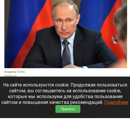
Владимир Путин.
kremlin.ru
10 августа 2026 в 15:11
На сайте используются cookie. Продолжая пользоваться
сайтом, вы соглашаетесь на использование cookie,
Подтвердилась дата приезда президента России
которые мы используем для удобства пользования
Владимир Путин в Новосибирск.
сайтом и повышения качества рекомендаций.
Подробнее
.
Читать полностью
Принять