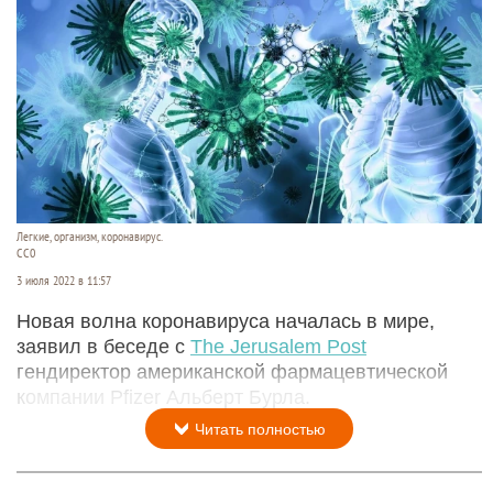
Легкие, организм, коронавирус.
СС0
3 июля 2022 в 11:57
Новая волна коронавируса началась в мире,
заявил в беседе с
The Jerusalem Post
гендиректор американской фармацевтической
компании Pfizer Альберт Бурла.
Читать полностью