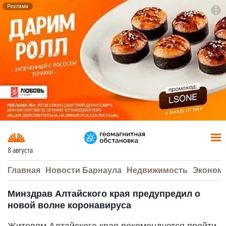
Реклама
To
F7
8 августа
Главная
Новости Барнаула
Недвижимость
Эконом
Минздрав Алтайского края предупредил о
новой волне коронавируса
Жителям Алтайского края рекомендуется пройти