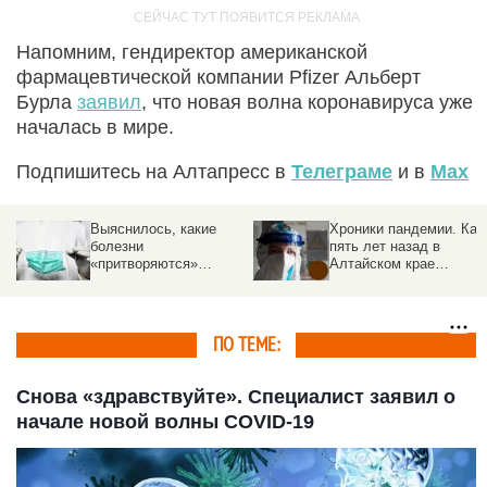
Напомним, гендиректор американской
фармацевтической компании Pfizer Альберт
Бурла
заявил
, что новая волна коронавируса уже
началась в мире.
Подпишитесь на Алтапресс в
Телеграме
и в
Max
Хроники пандемии. Как
Разведданные: утечка
пять лет назад в
COVID-19 произошла в
Алтайском крае
китайской лаборатории
«знакомились» с
коронавирусом,
строили госпитали и
бунтовали против
ПО ТЕМЕ:
масок
Снова «здравствуйте». Специалист заявил о
начале новой волны COVID-19