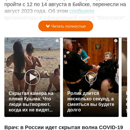
пройти с 12 по 14 августа в Бийске, перенесли на
август 2023 года. Об этом
сообщили
организаторы в официальной группе "ВКонтакте".
Читать полностью
i
i
Скрытая камера на
Ролик длится
Р
пляже Крыма: Что
несколько секунд, а
с
люди вытворяют,
смеяться вы будете
б
когда их не видят...
долго
у
Врач: в России идет скрытая волна COVID-19