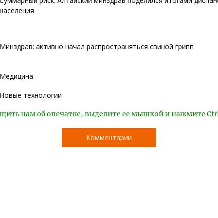
Суммарный риск. Алтайский минздрав поделился итогами диспан
населения
Минздрав: активно начал распространяться свиной грипп
Медицина
Новые технологии
щить нам об опечатке, выделите ее мышкой и нажмите Ctr
Комментарии