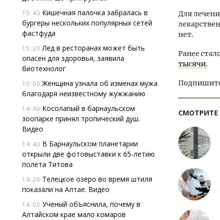
Кишечная палочка забралась в
15:40
Для лечени
бургеры нескольких популярных сетей
лекарствен
фастфуда
нет.
Лед в ресторанах может быть
15:20
Ранее стал
опасен для здоровья, заявила
тысячи.
биотехнолог
Женщина узнала об изменах мужа
Подпишитес
15:00
благодаря неизвестному жужжанию
Косолапый в барнаульском
14:46
СМОТРИТЕ
зоопарке принял тропический душ.
Видео
В Барнаульском планетарии
14:40
открыли две фотовыставки к 65-летию
полета Титова
Телецкое озеро во время штиля
14:20
показали на Алтае. Видео
Ученый объяснила, почему в
14:00
Алтайском крае мало комаров