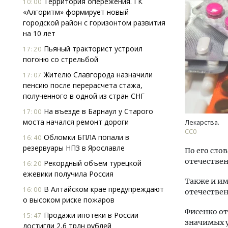
Территория опережения. ГК
10:00
«Алгоритм» формирует новый
городской район с горизонтом развития
на 10 лет
Пьяный тракторист устроил
17:20
погоню со стрельбой
Жителю Славгорода назначили
17:07
пенсию после перерасчета стажа,
Архитектурный код начинается с
Смел
полученного в одной из стран СНГ
земли. Мощение крупноформатными
Ген
плитами становится новым
ЗИАС
На въезде в Барнаул у Старого
17:00
стандартом благоустройства
трен
моста начался ремонт дороги
Лекарства.
СС0
СТРОИТЕЛЬСТВО
СТР
Обломки БПЛА попали в
16:40
резервуары НПЗ в Ярославле
По его сло
отечествен
Рекордный объем турецкой
16:20
ежевики получила Россия
Также и и
В Алтайском крае предупреждают
16:00
отечестве
о высоком риске пожаров
Фисенко от
Продажи ипотеки в России
15:47
значимых у
достигли 2,6 трлн рублей