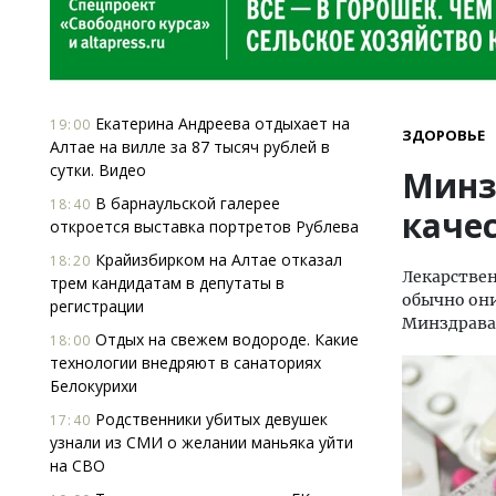
Екатерина Андреева отдыхает на
19:00
ЗДОРОВЬЕ
Алтае на вилле за 87 тысяч рублей в
сутки. Видео
Минз
В барнаульской галерее
18:40
каче
откроется выставка портретов Рублева
Крайизбирком на Алтае отказал
18:20
Лекарствен
трем кандидатам в депутаты в
обычно они
регистрации
Минздрава 
Отдых на свежем водороде. Какие
18:00
технологии внедряют в санаториях
Белокурихи
Родственники убитых девушек
17:40
узнали из СМИ о желании маньяка уйти
на СВО