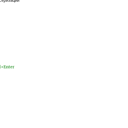
серизации
l+Enter