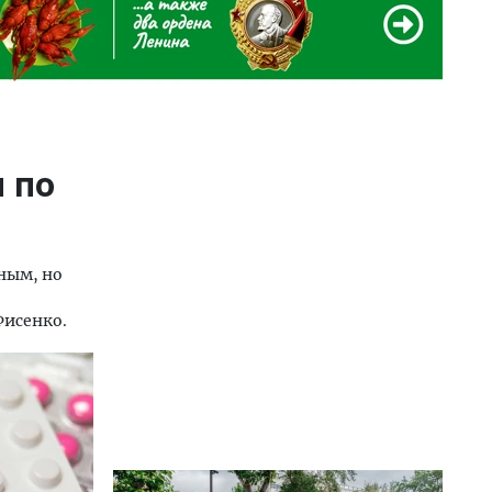
 по
м
ным, но
е
Фисенко.