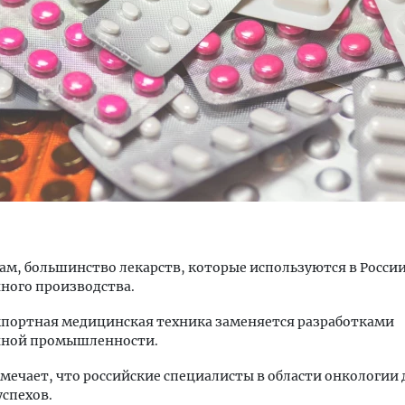
ость архитектурных идей.
Двухуровневые номера и в
еральный директор компании
Каким будет новый бутик
 — об эстетике городов,
«Белкур» в Белокурихе
дах в фасадах и развитии рынка
ОИТЕЛЬСТВО
ДОМА И КВАРТИРЫ
вам, большинство лекарств, которые используются в России
ного производства.
мпортная медицинская техника заменяется разработками
нной промышленности.
мечает, что российские специалисты в области онкологии
спехов.