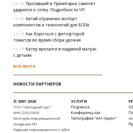
Пропавший в Приангарье самолет
12:50
ударился о сопку. Подробности ЧП
Китай ограничил экспорт
12:30
компонентов и технологий для БПЛА
Как бороться с фитофторой
12:15
томатов во время сбора урожая
Катер врезался в надувной матрас
12:10
с детьми
ВСЯ ЛЕНТА
НОВОСТИ ПАРТНЕРОВ
© 2001-2026
УСЛУГИ
Р
Подписка
Об
ООО “Свободный курс”
Конференц-зал
П
ИНН 2225214326
Типография "Алт-принт"
с
Категория информационной
П
продукции 18+
Редакция информационного сайта