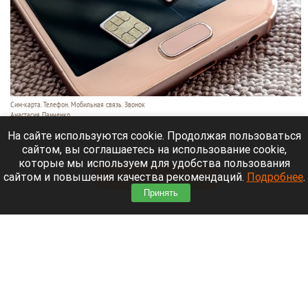
Сим-карта. Телефон. Мобильная связь. Звонок
Анастасия Панченко
6 августа 2026 в 20:20
На сайте используются cookie. Продолжая пользоваться
сайтом, вы соглашаетесь на использование cookie,
В России 6 августа произошел масштабный сбой.
которые мы используем для удобства пользования
сайтом и повышения качества рекомендаций.
Подробнее
.
Читать полностью
Принять
Екатерина Андреева отдыхает на Алтае на
вилле за 87 тысяч рублей в сутки. Видео