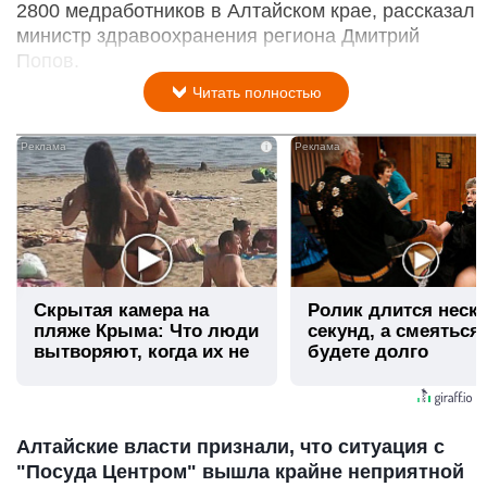
2800 медработников в Алтайском крае, рассказал
министр здравоохранения региона Дмитрий
Попов.
Читать полностью
i
Скрытая камера на
Ролик длится неск
пляже Крыма: Что люди
секунд, а смеяться
вытворяют, когда их не
будете долго
видят...
Алтайские власти признали, что ситуация с
"Посуда Центром" вышла крайне неприятной