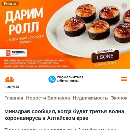
Реклама
To
F7
6 августа
Главная
Новости Барнаула
Недвижимость
Эконом
Минздрав сообщил, когда будет третья волна
коронавируса в Алтайском крае
Третья волна коронавируса в Алтайском крае