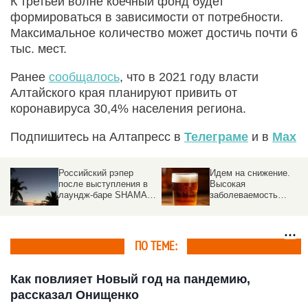
К третьей волне коечный фонд будет
формироваться в зависимости от потребности.
Максимальное количество может достичь почти 6
тыс. мест.
Ранее
сообщалось
, что в 2021 году власти
Алтайского края планируют привить от
коронавируса 30,4% населения региона.
Подпишитесь на Алтапресс в
Телеграме
и в
Max
Идем на снижение.
«Начало
Высокая
удивительного пути».
N
заболеваемость
Ректор АГМУ – о
алкоголизмом в
приемной кампании,
Алтайском крае
новых решениях и
постепенно меняется
абитуриентах
ПО ТЕМЕ:
Как повлияет Новый год на пандемию,
рассказал Онищенко