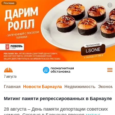
Реклама
To
F7
7 августа
Главная
Новости Барнаула
Недвижимость
Эконом
Митинг памяти репрессированных в Барнауле
28 августа – День памяти депортации советских
немцев. Сегодня в Барнауле прошел
митинг