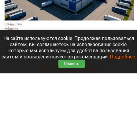
Склады. Озон.
Нейросети
6 августа 2026 в 22:00
На сайте используются cookie. Продолжая пользоваться
сайтом, вы соглашаетесь на использование cookie,
Банк работает в стандартном режиме, и
которые мы используем для удобства пользования
британские санкции не влияют на его
сайтом и повышения качества рекомендаций.
Подробнее
.
деятельность.
Принять
Читать полностью
Больница и медучреждения на Алтае
получили пять новых автомобилей