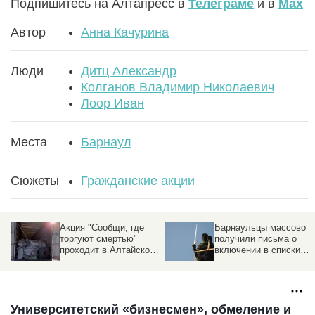
Подпишитесь на Алтапресс в
Телеграме
и в
Max
Автор
Анна Качурина
Люди
Дитц Александр
Колганов Владимир Николаевич
Лоор Иван
Места
Барнаул
Сюжеты
Гражданские акции
Акция "Сообщи, где
Барнаульцы массово
торгуют смертью"
получили письма о
проходит в Алтайском
включении в списки
крае
присяжных. Что это
значит?
Университетский «бизнесмен», обмеление и