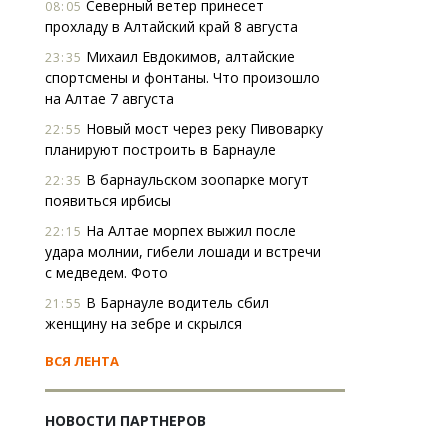
Северный ветер принесет
08:05
прохладу в Алтайский край 8 августа
Михаил Евдокимов, алтайские
23:35
спортсмены и фонтаны. Что произошло
на Алтае 7 августа
Новый мост через реку Пивоварку
22:55
планируют построить в Барнауле
В барнаульском зоопарке могут
22:35
появиться ирбисы
На Алтае морпех выжил после
22:15
удара молнии, гибели лошади и встречи
с медведем. Фото
В Барнауле водитель сбил
21:55
женщину на зебре и скрылся
ВСЯ ЛЕНТА
НОВОСТИ ПАРТНЕРОВ