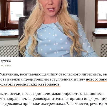
ость архитектурных идей.
Архитектурный код начин
еральный директор компании
земли. Мощение крупно
 — об эстетике городов,
плитами становится нов
дах в фасадах и развитии рынка
стандартом благоустрой
зулина.
ОИТЕЛЬСТВО
СТРОИТЕЛЬСТВО
изулина
Мизулина, возглавляющая Лигу безопасного интернета, в
сть в связи с предстоящим вступлением в силу
нового зако
иска экстремистских материалов.
активистки, после принятия законопроекта она лишится
ти направлять в правоохранительные органы информаци
содержащем признаки экстремизма. В частности, речь идет