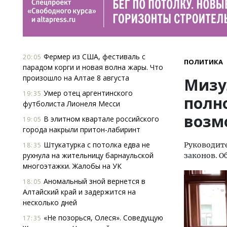
Фермер из США, фестиваль с
20:05
ПОЛИТИКА
парадом корги и новая волна жары. Что
произошло на Алтае 8 августа
Мизу
Умер отец аргентинского
19:35
полн
футболиста Лионеля Месси
возм
В элитном квартале российского
19:05
города накрыли притон-лабиринт
Штукатурка с потолка едва не
Руководите
18:35
рухнула на жительницу барнаульской
законов. О
многоэтажки. Жалобы на УК
Аномальный зной вернется в
18:05
Алтайский край и задержится на
несколько дней
«Не позорься, Олеся». Соведущую
17:35