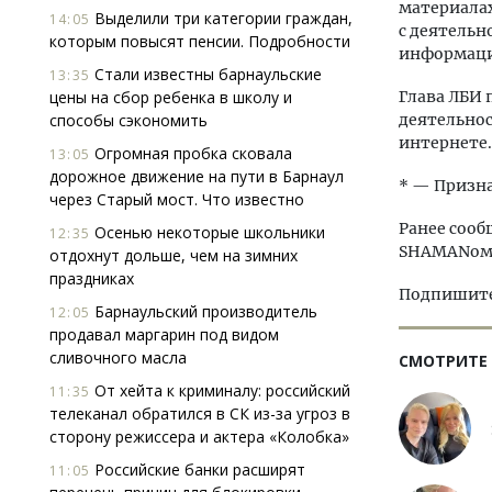
материалах
Выделили три категории граждан,
14:05
с деятельн
которым повысят пенсии. Подробности
информацию
Стали известны барнаульские
13:35
цены на сбор ребенка в школу и
Глава ЛБИ 
способы сэкономить
деятельно
интернете.
Огромная пробка сковала
13:05
дорожное движение на пути в Барнаул
* — Призна
через Старый мост. Что известно
Ранее сооб
Осенью некоторые школьники
12:35
SHAMANом
отдохнут дольше, чем на зимних
праздниках
Подпишитес
Барнаульский производитель
12:05
продавал маргарин под видом
сливочного масла
СМОТРИТЕ
От хейта к криминалу: российский
11:35
телеканал обратился в СК из-за угроз в
сторону режиссера и актера «Колобка»
Российские банки расширят
11:05