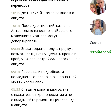
перечень причин для блокировки
переводов
День 1626-й. Самое важное к 8
10:35
августа
После десятилетий жизни на
10:05
Алтае семью известного «Веселого
молочника» Уолкера могут
депортировать
Сюжет:
Знаки зодиака получат редкую
09:35
Чтобы сооб
возможность, начнут думать проще и
пройдут «перенастройку». Гороскоп на 8
августа
Рассказали подробности
09:05
последнего голосового от пропавшей
Ирины Усольцевой
Спешите копать картофель,
08:35
откажитесь от кровопролития и не
откладывайте ремонт в Ермолаев день
8 августа