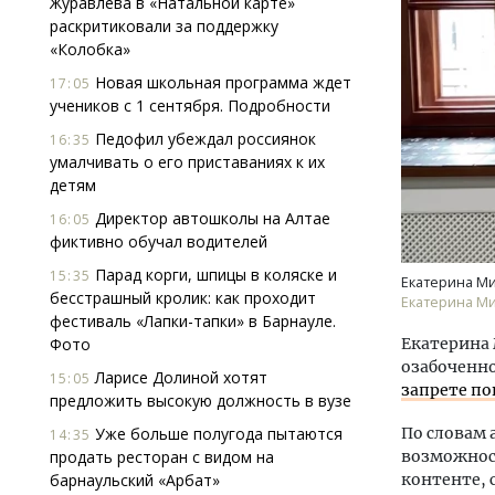
Журавлева в «Натальной карте»
раскритиковали за поддержку
«Колобка»
Новая школьная программа ждет
17:05
учеников с 1 сентября. Подробности
Педофил убеждал россиянок
16:35
умалчивать о его приставаниях к их
детям
Смел
Ген
Директор автошколы на Алтае
16:05
ЗИАС
фиктивно обучал водителей
трен
Парад корги, шпицы в коляске и
15:35
Екатерина Ми
СТР
бесстрашный кролик: как проходит
Екатерина М
фестиваль «Лапки-тапки» в Барнауле.
Фото
Екатерина 
озабоченно
Ларисе Долиной хотят
15:05
запрете по
предложить высокую должность в вузе
Уже больше полугода пытаются
По словам 
14:35
продать ресторан с видом на
возможнос
барнаульский «Арбат»
контенте, 