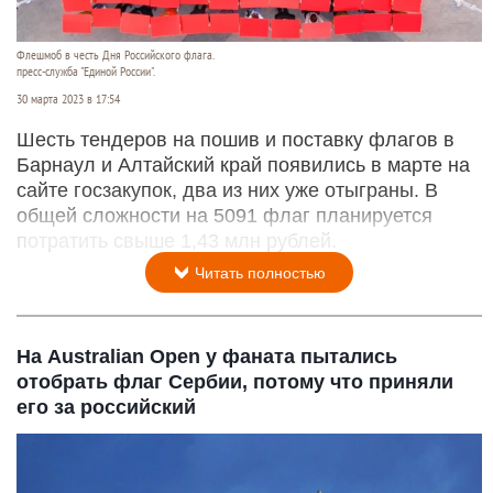
Флешмоб в честь Дня Российского флага.
пресс-служба "Единой России".
30 марта 2023 в 17:54
Шесть тендеров на пошив и поставку флагов в
Барнаул и Алтайский край появились в марте на
сайте госзакупок, два из них уже отыграны. В
общей сложности на 5091 флаг планируется
потратить свыше 1,43 млн рублей.
Читать полностью
На Australian Open у фаната пытались
отобрать флаг Сербии, потому что приняли
его за российский