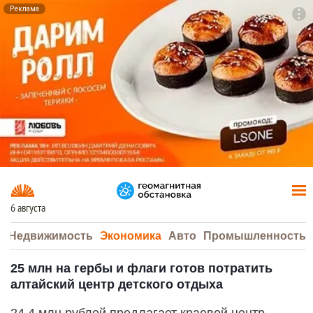
Реклама
To
F7
6 августа
а
Недвижимость
Экономика
Авто
Промышленность
25 млн на гербы и флаги готов потратить
алтайский центр детского отдыха
24,4 млн рублей предлагает краевой центр