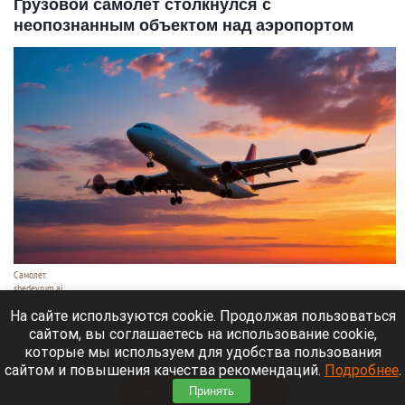
Грузовой самолет столкнулся с
неопознанным объектом над аэропортом
Самолет.
shedevrum.ai
6 августа 2026 в 09:10
На сайте используются cookie. Продолжая пользоваться
сайтом, вы соглашаетесь на использование cookie,
Грузовой самолет компании DHL столкнулся с
которые мы используем для удобства пользования
неизвестным объектом.
сайтом и повышения качества рекомендаций.
Подробнее
.
Принять
Читать полностью