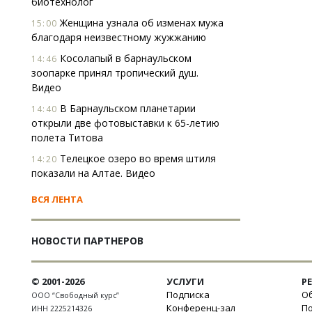
биотехнолог
Женщина узнала об изменах мужа
15:00
благодаря неизвестному жужжанию
Косолапый в барнаульском
14:46
зоопарке принял тропический душ.
Видео
В Барнаульском планетарии
14:40
открыли две фотовыставки к 65-летию
полета Титова
Телецкое озеро во время штиля
14:20
показали на Алтае. Видео
ВСЯ ЛЕНТА
НОВОСТИ ПАРТНЕРОВ
© 2001-2026
УСЛУГИ
Р
Подписка
Об
ООО “Свободный курс”
Конференц-зал
П
ИНН 2225214326