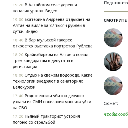
Подпишитес
В Алтайском селе деревья
19:20
повалил ураган. Видео
Екатерина Андреева отдыхает на
19:00
СМОТРИТЕ
Алтае на вилле за 87 тысяч рублей в
сутки. Видео
В барнаульской галерее
18:40
откроется выставка портретов Рублева
Крайизбирком на Алтае отказал
18:20
трем кандидатам в депутаты в
регистрации
Отдых на свежем водороде. Какие
18:00
технологии внедряют в санаториях
Белокурихи
Родственники убитых девушек
17:40
узнали из СМИ о желании маньяка уйти
Сюжет:
на СВО
Чтобы сооб
Пьяный тракторист устроил
17:20
погоню со стрельбой