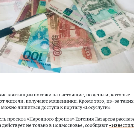
тектурный код начинается с
Смелость архитектурных 
ли. Мощение крупноформатными
Генеральный директор к
тами становится новым
ЗИАС — об эстетике горо
ндартом благоустройства
трендах в фасадах и разв
ОИТЕЛЬСТВО
СТРОИТЕЛЬСТВО
ие квитанции похожи на настоящие, но деньги, которые
т жители, получают мошенники. Кроме того, из-за таких
можно лишиться доступа к порталу «Госуслуги».
ль проекта «Народного фронта» Евгения Лазарева рассказа
а действует не только в Подмосковье, сообщают
«Известия