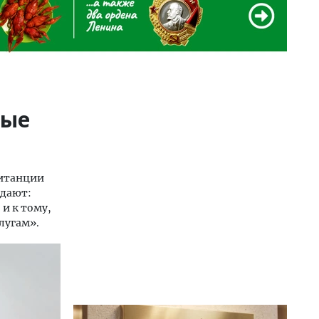
ные
витанции
дают:
 и к тому,
лугам».