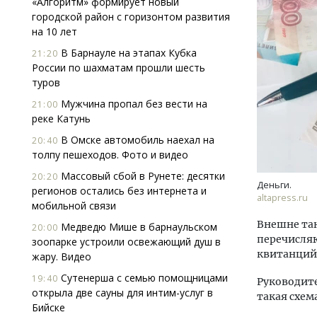
«Алгоритм» формирует новый
городской район с горизонтом развития
на 10 лет
В Барнауле на этапах Кубка
21:20
России по шахматам прошли шесть
туров
Мужчина пропал без вести на
21:00
реке Катунь
Двухуровневые номера и вид на горы.
Архи
Каким будет новый бутик-отель
зем
В Омске автомобиль наехал на
20:40
«Белкур» в Белокурихе
пли
толпу пешеходов. Фото и видео
ста
Массовый сбой в Рунете: десятки
20:20
ДОМА И КВАРТИРЫ
СТР
Деньги.
регионов остались без интернета и
altapress.ru
мобильной связи
Внешне так
Медведю Мише в барнаульском
20:00
перечисляю
зоопарке устроили освежающий душ в
квитанций 
жару. Видео
Сутенерша с семью помощницами
19:40
Руководите
открыла две сауны для интим-услуг в
такая схем
Бийске