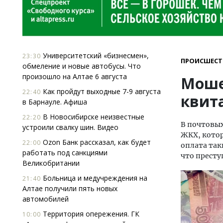
Университетский «бизнесмен»,
23:30
ПРОИСШЕСТ
обмеление и новые автобусы. Что
произошло на Алтае 6 августа
Моше
Как пройдут выходные 7-9 августа
22:40
квит
в Барнауле. Афиша
В Новосибирске неизвестные
22:20
В почтовы
устроили свалку шин. Видео
ЖКХ, кото
Ozon Банк рассказал, как будет
22:00
оплата так
работать под санкциями
что престу
Великобритании
Больница и медучреждения на
21:40
Алтае получили пять новых
автомобилей
Территория опережения. ГК
10:00