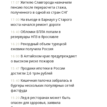
Жителю Славгорода назначили
17:07
пенсию после перерасчета стажа,
полученного в одной из стран СНГ
На въезде в Барнаул у Старого
17:00
моста начался ремонт дороги
Обломки БПЛА попали в
16:40
резервуары НПЗ в Ярославле
Рекордный объем турецкой
16:20
ежевики получила Россия
В Алтайском крае предупреждают
16:00
о высоком риске пожаров
Продажи ипотеки в России
15:47
достигли 2,6 трлн рублей
Кишечная палочка забралась в
15:40
бургеры нескольких популярных сетей
фастфуда
Лед в ресторанах может быть
15:20
опасен для здоровья, заявила