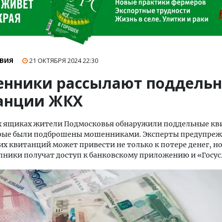
ВИЯ
21 ОКТЯБРЯ 2024
22:30
нники рассылают поддель
анции ЖКХ
х ящиках жители Подмосковья обнаружили поддельные к
рые были подброшены мошенниками. Эксперты предупреж
их квитанций может привести не только к потере денег, но
пники получат доступ к банковскому приложению и «Госус