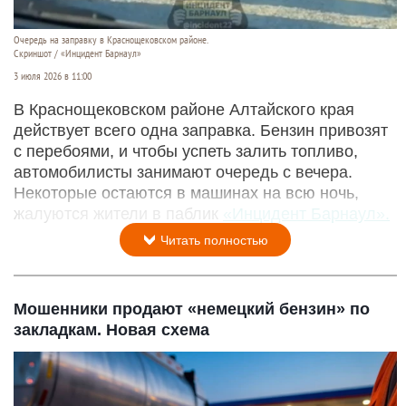
Очередь на заправку в Краснощековском районе.
Скриншот / «Инцидент Барнаул»
3 июля 2026 в 11:00
В Краснощековском районе Алтайского края
действует всего одна заправка. Бензин привозят
с перебоями, и чтобы успеть залить топливо,
автомобилисты занимают очередь с вечера.
Некоторые остаются в машинах на всю ночь,
жалуются жители в паблик
«Инцидент Барнаул».
Читать полностью
Мошенники продают «немецкий бензин» по
закладкам. Новая схема