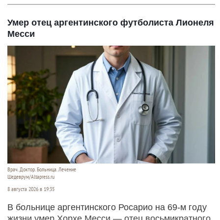
Умер отец аргентинского футболиста Лионеля
Месси
Врач. Доктор. Больница. Лечение
Шедеврум/Altapress.ru
8 августа 2026 в 19:35
В больнице аргентинского Росарио на 69-м году
жизни умер Хорхе Месси — отец восьмикратного