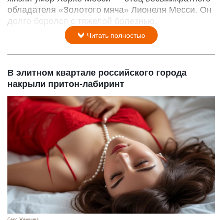
обладателя «Золотого мяча» Лионеля Месси. Он
долго боролся с тяжелой болезнью.
Читать полностью
В элитном квартале российского города
накрыли притон-лабиринт
Секс. Женщина.