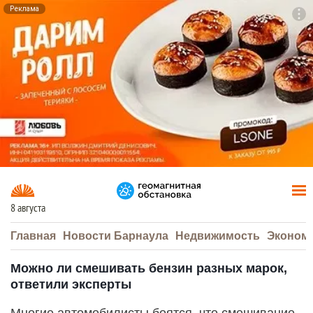
Реклама
To
F7
8 августа
Главная
Новости Барнаула
Недвижимость
Эконом
Можно ли смешивать бензин разных марок,
ответили эксперты
Многие автомобилисты боятся, что смешивание