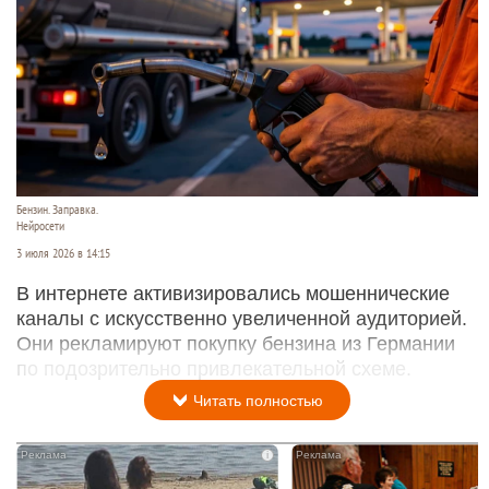
Бензин. Заправка.
Нейросети
3 июля 2026 в 14:15
В интернете активизировались мошеннические
каналы с искусственно увеличенной аудиторией.
Они рекламируют покупку бензина из Германии
по подозрительно привлекательной схеме.
Читать полностью
i