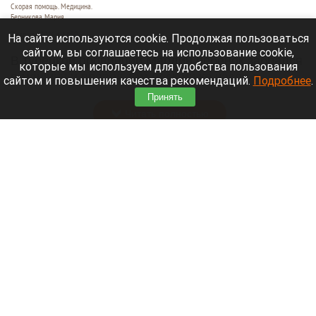
Скорая помощь. Медицина.
Берникова Мария
7 августа 2026 в 14:50
На сайте используются cookie. Продолжая пользоваться
сайтом, вы соглашаетесь на использование cookie,
В турецкой провинции Мардин ребенок забрался
которые мы используем для удобства пользования
в машину и провел там несколько часов в
сайтом и повышения качества рекомендаций.
Подробнее
.
сильную жару. Спасти его врачам не удалось.
Принять
Читать полностью
В Барнауле без горячей воды остаются 203
тысячи человек