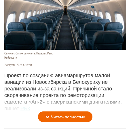
Самолет. Салон самолета. Перелет. Рейс
Нейросети
7 августа 2026 в 15:40
Проект по созданию авиамаршрутов малой
авиации из Новосибирска в Белокуриху не
реализовали из-за санкций. Причиной стало
сворачивание проекта по ремоторизации
самолета «Ан-2» с американскими двигателями,
пишет
РБК
.
Читать полностью