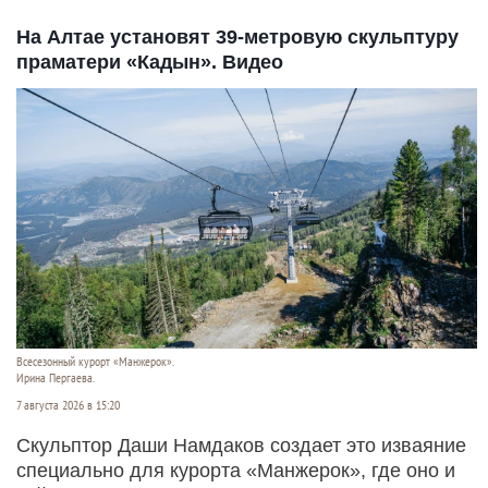
На Алтае установят 39-метровую скульптуру
праматери «Кадын». Видео
Всесезонный курорт «Манжерок».
Ирина Пергаева.
7 августа 2026 в 15:20
Скульптор Даши Намдаков создает это изваяние
специально для курорта «Манжерок», где оно и