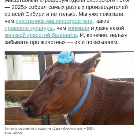
— 2025» собрал самых разных производителей
со всей Сибири и не только. Мы уже показали,
чем
хвастались машиностроители
, какие
привезли культуры
, чем
кормили
и даже какой
женской красотой баловали
. И, конечно, нельзя
забывать про животных — их и показываем.
Выставка животных на агрофоруме «День сибирского поля — 2025».
Анна Зайкова