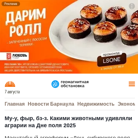
Реклама
To
F7
7 августа
Главная
Новости Барнаула
Недвижимость
Эконом
Му-у, фыр, бз-з. Какими животными удивляли
аграрии на Дне поля 2025
Масштабный агрофорум «День сибирского поля