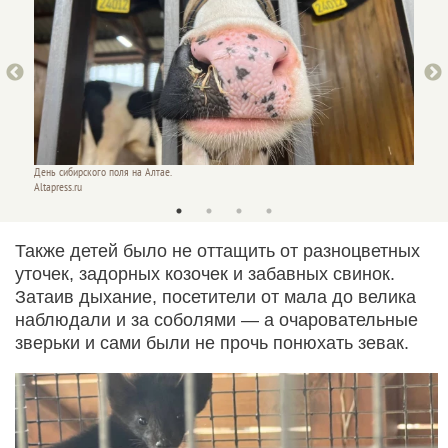
День сибирского поля на Алтае.
День си
Altapress.ru
Altapres
Также детей было не оттащить от разноцветных
уточек, задорных козочек и забавных свинок.
Затаив дыхание, посетители от мала до велика
наблюдали и за соболями — а очаровательные
зверьки и сами были не прочь понюхать зевак.