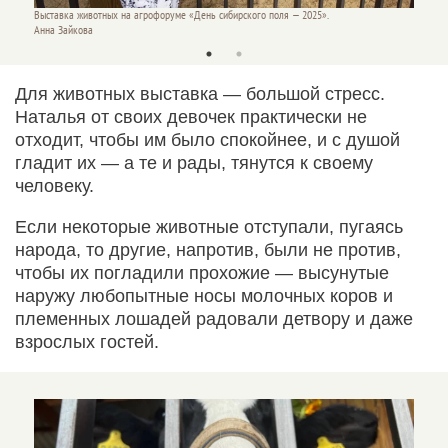
Выставка животных на агрофоруме «День сибирского поля — 2025».
Выставк
Анна Зайкова
Анна З
Для животных выставка — большой стресс.
Наталья от своих девочек практически не
отходит, чтобы им было спокойнее, и с душой
гладит их — а те и рады, тянутся к своему
человеку.
Если некоторые животные отступали, пугаясь
народа, то другие, напротив, были не против,
чтобы их погладили прохожие — высунутые
наружу любопытные носы молочных коров и
племенных лошадей радовали детвору и даже
взрослых гостей.