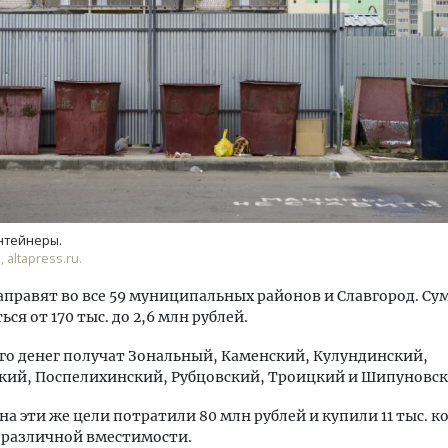
ость архитектурных идей.
Двухуровневые номера и в
еральный директор компании
Каким будет новый апарт
 — об эстетике городов,
«Белкур» в Белокурихе
дах в фасадах и развитии рынка
нтейнеры.
 altapress.ru.
ОИТЕЛЬСТВО
ДОМА И КВАРТИРЫ
аправят во все 59 муниципальных районов и Славгород. Су
ся от 170 тыс. до 2,6 млн рублей.
го денег получат Зональный, Каменский, Кулундинский,
кий, Поспелихинский, Рубцовский, Троицкий и Шипуновск
у на эти же цели потратили 80 млн рублей и купили 11 тыс. 
 различной вместимости.