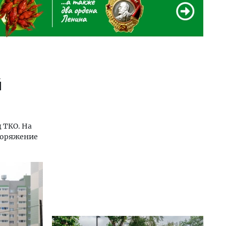
й
 ТКО. На
споряжение