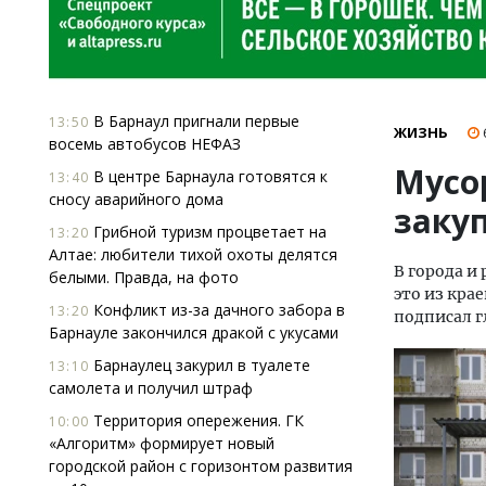
В Барнаул пригнали первые
13:50
ЖИЗНЬ
восемь автобусов НЕФАЗ
Мусо
В центре Барнаула готовятся к
13:40
сносу аварийного дома
заку
Грибной туризм процветает на
13:20
Алтае: любители тихой охоты делятся
В города и
белыми. Правда, на фото
это из кра
Конфликт из-за дачного забора в
13:20
подписал г
Барнауле закончился дракой с укусами
Барнаулец закурил в туалете
13:10
самолета и получил штраф
Территория опережения. ГК
10:00
«Алгоритм» формирует новый
городской район с горизонтом развития