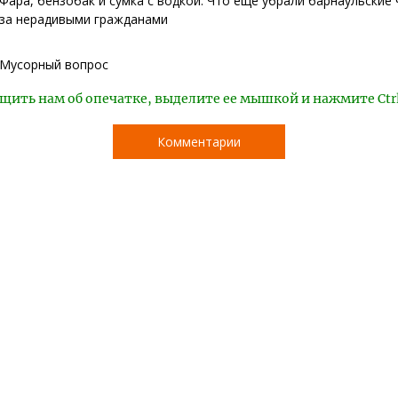
Фара, бензобак и сумка с водкой. Что еще убрали барнаульские
за нерадивыми гражданами
Мусорный вопрос
щить нам об опечатке, выделите ее мышкой и нажмите Ctr
Комментарии