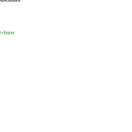
 чиновники
l+Enter