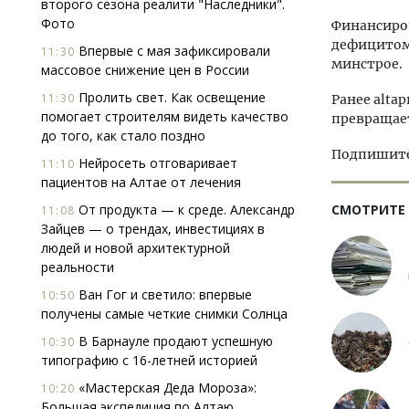
второго сезона реалити "Наследники".
Фото
Финансиров
дефицитом
Впервые с мая зафиксировали
11:30
минстрое.
массовое снижение цен в России
Пролить свет. Как освещение
11:30
Ранее altap
помогает строи­телям видеть качество
превращает
до того, как стало поздно
Подпишитес
Нейросеть отговаривает
11:10
пациентов на Алтае от лечения
От продукта — к среде. Александр
СМОТРИТЕ
11:08
Зайцев — о трендах, инвестициях в
людей и новой архитектурной
реальности
Ван Гог и светило: впервые
10:50
получены самые четкие снимки Солнца
В Барнауле продают успешную
10:30
типографию с 16-летней историей
«Мастерская Деда Мороза»:
10:20
Большая экспедиция по Алтаю