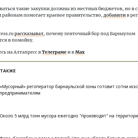
аться такие закупки должны из местных бюджетов, но в св
 районам помогает краевое правительство,
добавили
в ре
ress.ru
рассказывал
, почему ленточный бор под Барнаулом
ся в помойку.
ь на Алтапресс в
Телеграме
и в
Max
 ТАКЖЕ
«Мусорный» регоператор барнаульской зоны готовит сотни иско
предпринимателям
Около 5 млрд тонн мусора ежегодно "производят" на территор