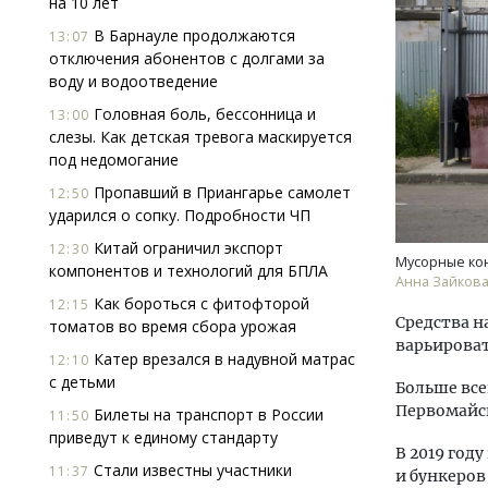
на 10 лет
В Барнауле продолжаются
13:07
отключения абонентов с долгами за
воду и водоотведение
Головная боль, бессонница и
13:00
слезы. Как детская тревога маскируется
под недомогание
Смел
Пропавший в Приангарье самолет
12:50
Ген
ударился о сопку. Подробности ЧП
ЗИАС
Китай ограничил экспорт
12:30
трен
Мусорные ко
компонентов и технологий для БПЛА
Анна Зайкова,
СТР
Как бороться с фитофторой
12:15
Средства н
томатов во время сбора урожая
варьировать
Катер врезался в надувной матрас
12:10
с детьми
Больше все
Первомайс
Билеты на транспорт в России
11:50
приведут к единому стандарту
В 2019 год
Стали известны участники
11:37
и бункеров